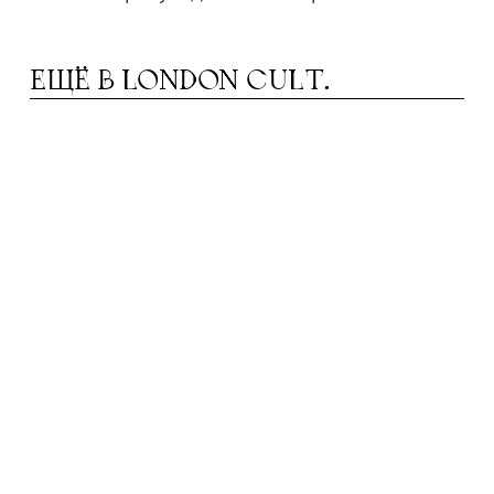
ЕЩЁ В
LONDON CULT.
ЮК ОЛЛИ: «МЫ ХОТИМ ИЗМЕНИТЬ
Л
ПРЕДСТАВЛЕНИЕ О ТОМ, НА ЧТО
СПОСОБНА ОДЕЖДА»