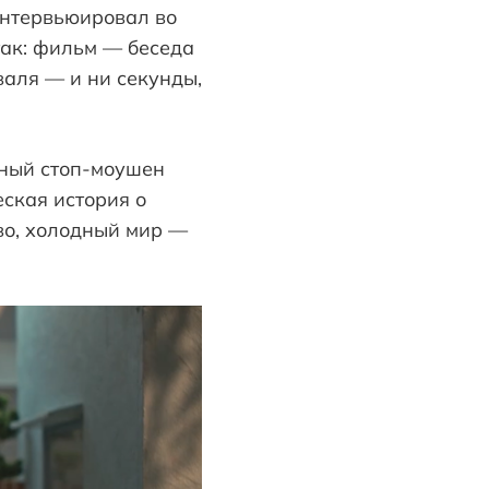
интервьюировал во
ак: фильм — беседа
аля — и ни секунды,
ьный стоп-моушен
ская история о
во, холодный мир —