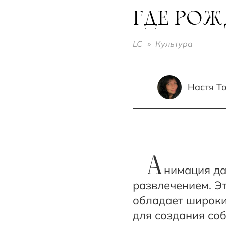
ГДЕ РО
LC
»
Культура
Настя Т
А
нимация да
развлечением. Э
обладает широк
для создания со