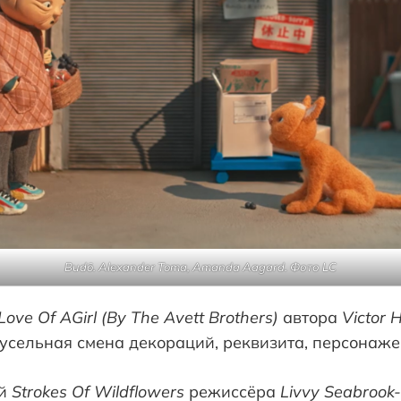
Budō
.
Alexander Toma
,
Amanda Aagard
.
Фото LC
Love Of AGirl (By The Avett Brothers)
автора
Victor 
усельная смена декораций, реквизита, персонаже
ый
Strokes Of Wildflowers
режиссёра
Livvy Seabrook-