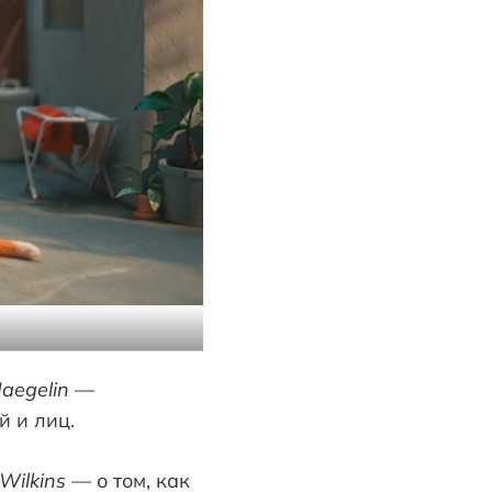
Haegelin
—
й и лиц.
Wilkins
— о том, как