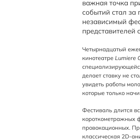
важная точка при
событий стал за 
независимый фес
представителей 
Четырнадцатый ежег
кинотеатре
Lumiere 
специализирующейся
делает ставку не ст
увидеть работы мол
которые только начи
Фестиваль длится вс
короткометражных ф
провокационных. Пр
классическая 2D-ани