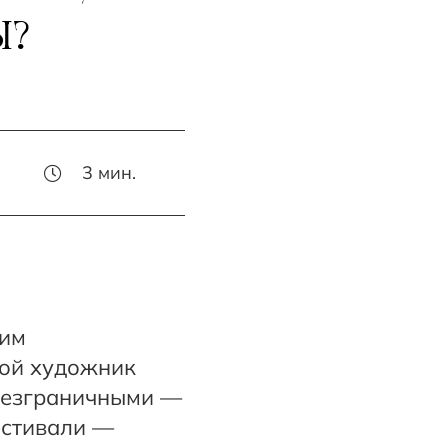
Ы?
3
мин.
ким
рой художник
безграничными —
естивали —