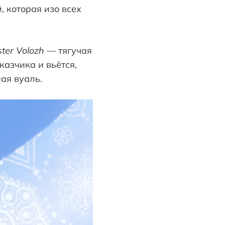
 которая изо всех
ter Volozh
— тягучая
казчика и вьётся,
шая вуаль.