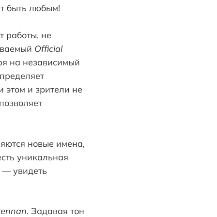
т быть любым!
т работы, не
зываемый
Official
ря на независимый
определяет
 этом и зрители не
 позволяет
ляются новые имена,
есть уникальная
й — увидеть
rennan
. Задавая тон