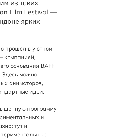
им из таких
n Film Festival —
ндоне ярких
о прошёл в уютном
 компанией,
его основания BAFF
. Здесь можно
мых аниматоров,
андартные идеи.
насыщенную программу
ериментальных и
зна: тут и
кспериментальные