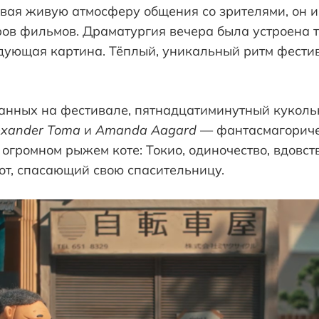
вая живую атмосферу общения со зрителями, он 
ов фильмов. Драматургия вечера была устроена т
дующая картина. Тёплый, уникальный ритм фестив
азанных на фестивале, пятнадцатиминутный кукол
exander Toma
и
Amanda Aagard
— фантасмагориче
громном рыжем коте: Токио, одиночество, вдовст
от, спасающий свою спасительницу.