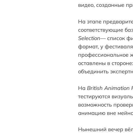
видео, созданные пр
На этапе предварит
соответствующие ба
Selection
— список фи
формат, у фестиваля
профессиональное жю
оставлены в стороне
объединить эксперт
На
British Animation F
тестируются визуаль
возможность провери
анимацию вне мейнс
Нынешний вечер вёл