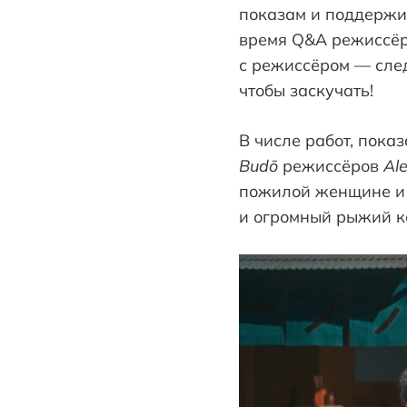
показам и поддержи
время Q&A режиссёр
с режиссёром — сле
чтобы заскучать!
В числе работ, пок
Budō
режиссёров
Al
пожилой женщине и о
и огромный рыжий к