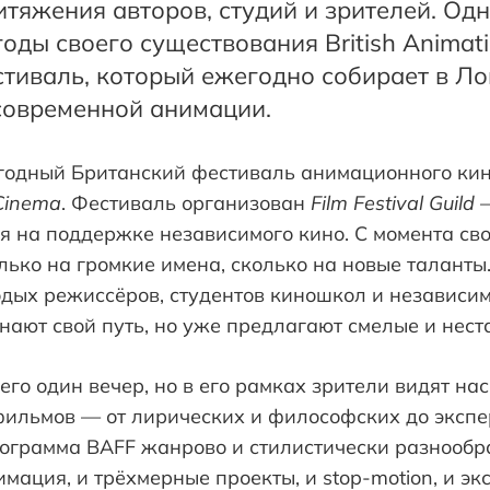
тяжения авторов, студий и зрителей. Одн
годы своего существования British Animatio
тиваль, который ежегодно собирает в Ло
современной анимации.
одный Британский фестиваль анимационного кин
Cinema
. Фестиваль организован
Film Festival Guild
—
 на поддержке независимого кино. С момента сво
олько на громкие имена, сколько на новые таланты
одых режиссёров, студентов киношкол и независи
нают свой путь, но уже предлагают смелые и нест
его один вечер, но в его рамках зрители видят 
ильмов — от лирических и философских до эксп
ограмма BAFF жанрово и стилистически разнообра
мация, и трёхмерные проекты, и stop-motion, и э