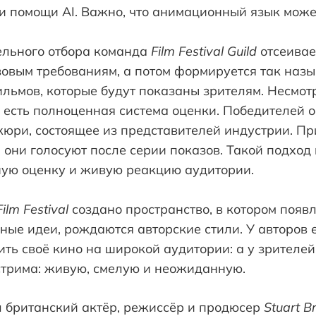
и помощи AI. Важно, что анимационный язык може
ельного отбора команда
Film Festival Guild
отсеивае
зовым требованиям, а потом формируется так на
льмов, которые будут показаны зрителям. Несмот
 есть полноценная система оценки. Победителей 
ри, состоящее из представителей индустрии. При
: они голосуют после серии показов. Такой подход
ную оценку и живую реакцию аудитории.
ilm Festival
создано пространство, в котором появ
ные идеи, рождаются авторские стили. У авторов 
ть своё кино на широкой аудитории: а у зрителе
трима: живую, смелую и неожиданную.
 британский актёр, режиссёр и продюсер
Stuart B