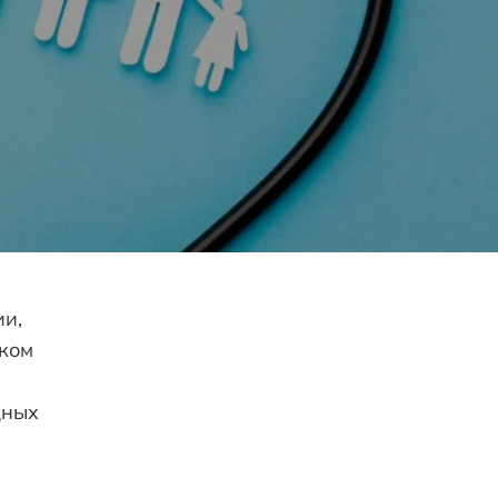
ии,
аком
дных