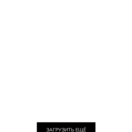
ТО НУЖНО ЗНАТЬ О КОРИ?
Ч
Мария Наймарк
ЗАГРУЗИТЬ ЕЩЁ