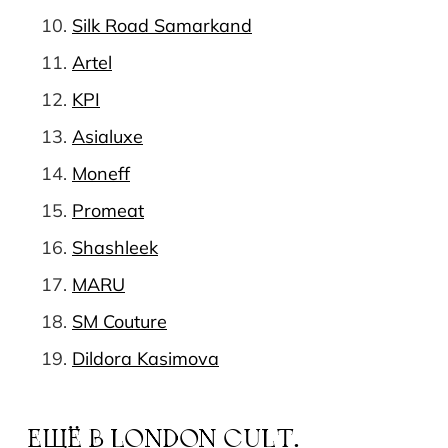
Silk Road Samarkand
Artel
KPI
Asialuxe
Moneff
Promeat
Shashleek
MARU
SM Couture
Dildora Kasimova
ЕЩЁ В
LONDON CULT.