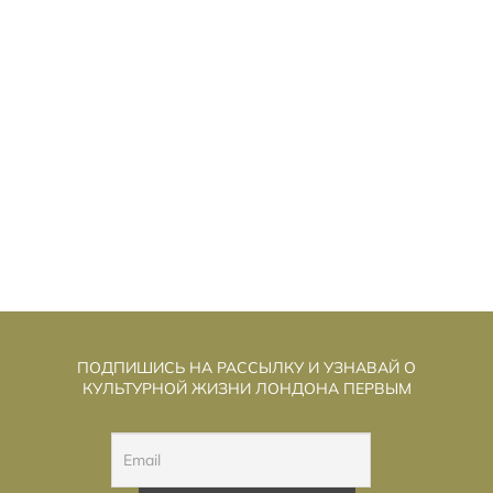
ЕНЬ РАЗОБЛАЧЕНИЯ»: СТИВЕН
«Д
СПИЛБЕРГ ИГРАЕТ В «СЕКРЕТНЫЕ
МАТЕРИАЛЫ» И ГОВОРИТ О ДОБРОТЕ
ПОДПИШИСЬ НА РАССЫЛКУ И УЗНАВАЙ О
КУЛЬТУРНОЙ ЖИЗНИ ЛОНДОНА ПЕРВЫМ