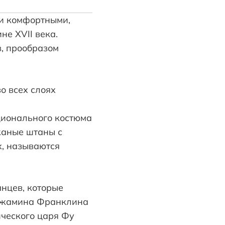
ли комфортными,
не XVII века.
, прообразом
о всех слоях
ционального костюма
ожаные штаны с
х, называются
анцев, которые
нджамина Франклина
ического царя Фу