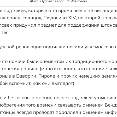
Фото: Hyacinthe Rigaud, Wikimedia
 подтяжек, которые в то время вовсе не выгляде
 «короля-солнца», Людовика XIV, во второй полови
ловек придумал предмет для поддержания штанов
пея.
узской революции подтяжки носили уже массово в
 что помочи были элементом их традиционного на
столетия раньше (мало кто знает, что короткие к
рные в Баварии, Тироле и прочих немецких земля
бой вспомнит, как они выглядят).
ь и без особого мнения насчет подтяжек у америк
изобретения того времени связывать с именем Бе
китайцы всегда проводят параллели с именем миф