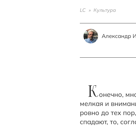
LC
»
Культура
Александр 
К
онечно, мн
мелкая и внимани
ровно до тех пор
спадают, то, согл