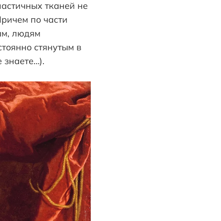
ластичных тканей не
Причем по части
ам, людям
стоянно стянутым в
 знаете…).