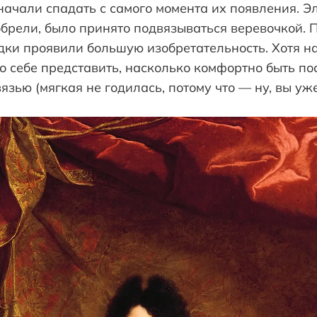
 начали спадать с самого момента их появления. Э
обрели, было принято подвязываться веревочкой. 
дки проявили большую изобретательность. Хотя н
 себе представить, насколько комфортно быть по
язью (мягкая не годилась, потому что — ну, вы уже