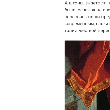
А штаны, знаете ли,
было, резинок не из
веревочек наши пре
современным, сложно
талии жесткой перев