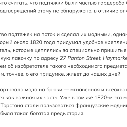
ято считать, что подтяжки были частью гардероба
 подтверждений этому не обнаружено, в отличие о
во подтяжек на поток и сделал их модными, одна
торый около 1820 года придумал удобное креплен
тель, которые цеплялись за специально пришитые
кую лавочку по адресу
27
Panton
Street
,
Haymarke
аем об изобретателе такого необходимого предмета
ем, точнее, о его придумке, живет до наших дней.
тартовала мода на брюки — мгновенная и всеохва
я как важная их часть. Уже в том же 1820-м эта 
орстона стали пользоваться французские модники
 была такая богатая предыстория.