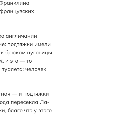
 Франклина,
т французских
ко англичанин
ие: подтяжки имели
 к брюкам пуговицы.
t
, и это — то
 туалета: человек
тная — и подтяжки
мода пересекла Ла-
, благо что у этого