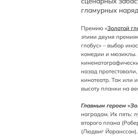
сценарных забас
гламурных нарядо
Премию «
Золотой гл
этими двумя премиям
глобус» – выбор ино
комедии и мюзиклы.
кинематографический
назад протестовали
кинотеатр. Так или 
высоту планки на вес
Главным героем «Зо
наградам. Их пять: 
второго плана (Роб
(Людвиг Йоранссон)