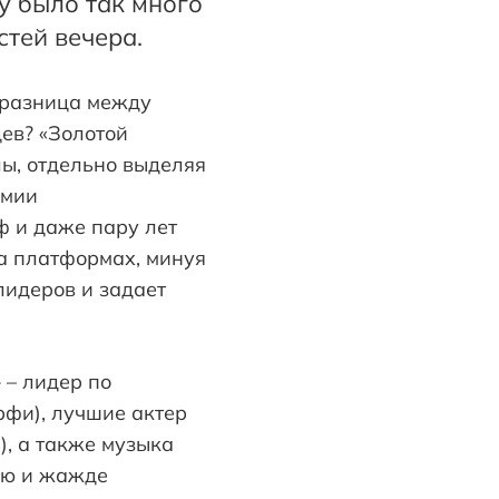
у было так много
стей вечера.
м разница между
ев? «Золотой
лы, отдельно выделяя
емии
ф и даже пару лет
а платформах, минуя
лидеров и задает
»
– лидер по
рфи), лучшие актер
), а также музыка
ию и жажде