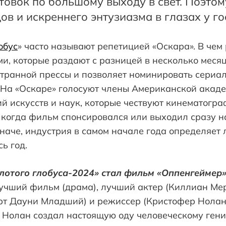
товок по большому выходу в свет. Поэтом
в и искреннего энтузиазма в глазах у го
обус
» часто называют репетицией «Оскара». В че
и, которые раздают с разницей в несколько месяц
странной прессы и позволяет номинировать сериа
 На «Оскаре» голосуют члены Американской акад
 искусств и наук, которые чествуют кинематогра
, когда фильм спонсировался или выходил сразу н
иначе, индустрия в самом начале года определяет 
ь год.
лотого глобуса-2024» стал фильм «Оппенгеймер
лучший фильм (драма), лучший актер (Киллиан Ме
ерт Дауни Младший) и режиссер (Кристофер Нолан
. Нолан создал настоящую оду человеческому ген