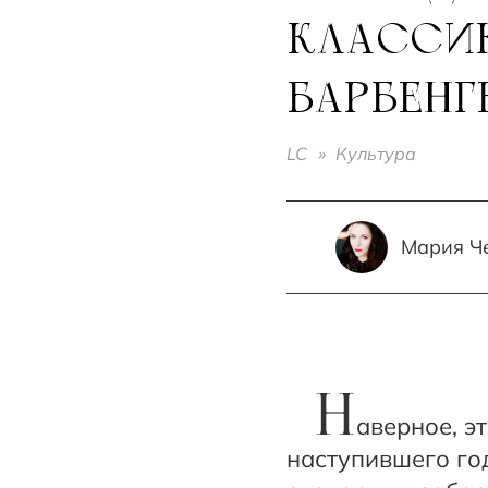
КЛАССИК
БАРБЕНГ
LC
»
Культура
Мария Ч
Н
аверное, э
наступившего год