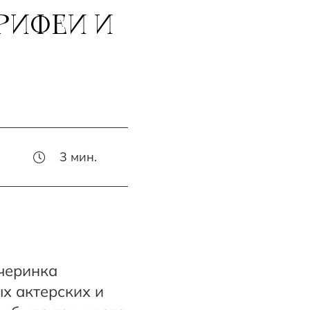
РИФЕИ И
3
мин.
ечеринка
ых актерских и