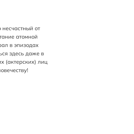
 несчастный от
ытание атомной
рал в эпизодах
ься здесь даже в
х (актерских) лиц
овечеству!