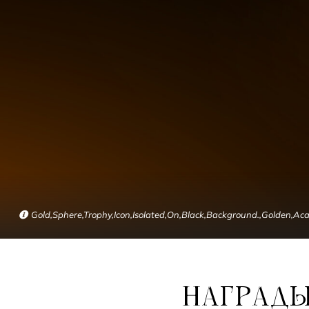
Gold,Sphere,Trophy,Icon,Isolated,On,Black,Background.,Golden,A
НАГРАДЫ «ЗОЛОТОГО ГЛОБУСА-2024»: