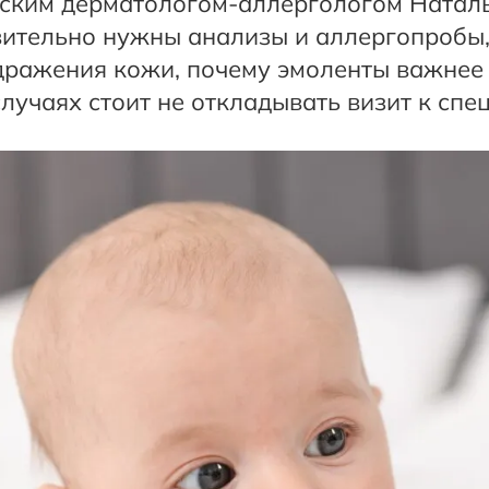
тским дерматологом-аллергологом Натал
твительно нужны анализы и аллергопробы,
дражения кожи, почему эмоленты важнее
случаях стоит не откладывать визит к спе