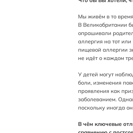
Что бы Вы хотели, ч
Мы живём в то время
В Великобритании б
опрашивали родителе
аллергия на тот или
пищевой аллергии зн
не идёт о каждом тр
У детей могут наблю
боли, изменения по
проявления как приз
заболеванием. Однак
поскольку иногда он
В чём ключевые отл
сравнению с постсо