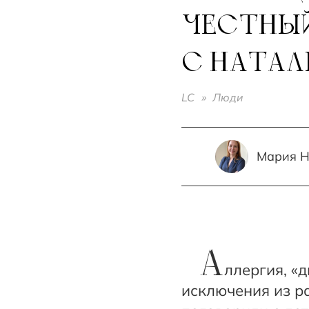
ЧЕСТНЫЙ
С НАТАЛ
LC
»
Люди
Мария 
А
ллергия, «
исключения из р