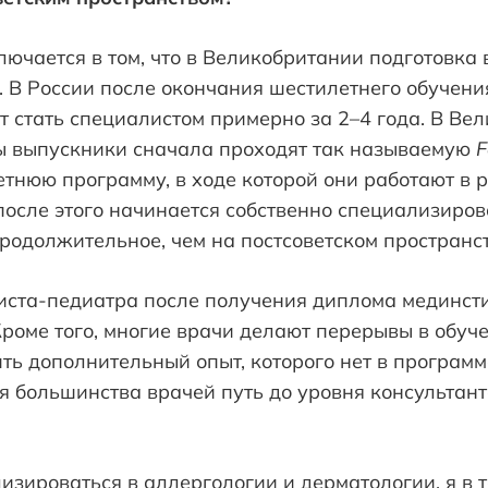
лючается в том, что в Великобритании подготовка 
 В России после окончания шестилетнего обучени
т стать специалистом примерно за 2–4 года. В Ве
 выпускники сначала проходят так называемую
F
тнюю программу, в ходе которой они работают в 
после этого начинается собственно специализиров
родолжительное, чем на постсоветском пространст
иста-педиатра после получения диплома мединсти
Кроме того, многие врачи делают перерывы в обуч
ть дополнительный опыт, которого нет в программ
ля большинства врачей путь до уровня консультан
зироваться в аллергологии и дерматологии, я в т