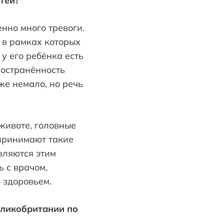
тей?
нно много тревоги.
 в рамках которых
у его ребёнка есть
ространённость
же немало, но речь
животе, головные
спринимают такие
вляются этим
 с врачом,
 здоровьем.
еликобритании по