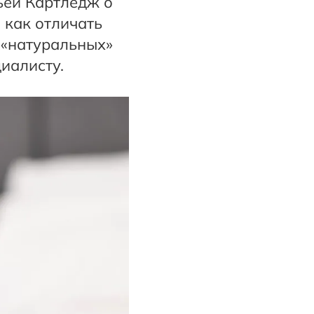
ьей Картледж о
 как отличать
 «натуральных»
циалисту.