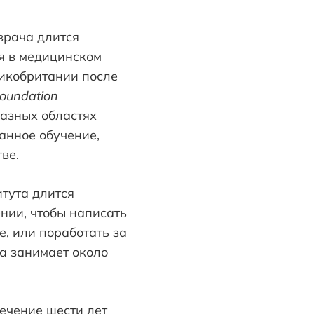
врача длится
я в медицинском
ликобритании после
oundation
разных областях
анное обучение,
ве.
тута длится
ении, чтобы написать
е, или поработать за
та занимает около
ечение шести лет