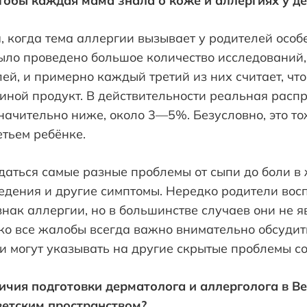
тобы каждая мама знала о коже и аллергиях у де
, когда тема аллергии вызывает у родителей особе
ыло проведено большое количество исследований,
й, и примерно каждый третий из них считает, что 
 иной продукт. В действительности реальная расп
ачительно ниже, около 3—5%. Безусловно, это то
етьем ребёнке.
даться самые разные проблемы от сыпи до боли в 
ведения и другие симптомы. Нередко родители во
нак аллергии, но в большинстве случаев они не я
о все жалобы всегда важно внимательно обсудить
и могут указывать на другие скрытые проблемы со
ичия подготовки дерматолога и аллерголога в В
ветским пространством?