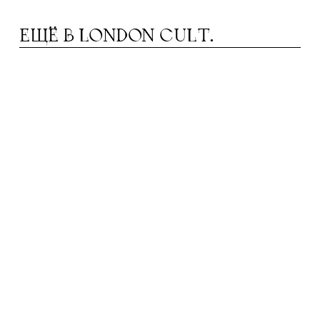
ЕЩЁ В
LONDON CULT.
УССКИЙ ЯЗЫК В БРИТАНСКОЙ ШКОЛЕ:
Р
ВСЁ, ЧТО НУЖНО ЗНАТЬ РОДИТЕЛЯМ О
GCSE RUSSIAN