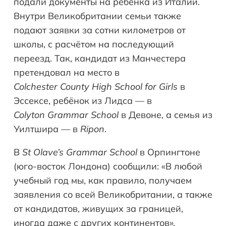
подали документы на ребёнка из Италии.
Внутри Великобритании семьи также
подают заявки за сотни километров от
школы, с расчётом на последующий
переезд. Так, кандидат из Манчестера
претендовал на место в
Colchester
County
High
School
for
Girls
в
Эссексе, ребёнок из Лидса — в
Colyton
Grammar
School
в Девоне, а семья из
Уилтшира — в
Ripon
.
В
St
Olave
’
s
Grammar
School
в Орпингтоне
(юго-восток Лондона) сообщили: «В любой
учебный год мы, как правило, получаем
заявления со всей Великобритании, а также
от кандидатов, живущих за границей,
иногда даже с других континентов».