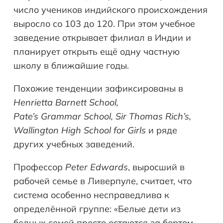
число учеников индийского происхождения
выросло со 103 до 120. При этом учебное
заведение открывает филиал в Индии и
планирует открыть ещё одну частную
школу в ближайшие годы.
Похожие тенденции зафиксированы в
Henrietta
Barnett
School
,
Pate
’
s
Grammar
School
,
Sir
Thomas
Rich
’
s
,
Wallington
High
School
for
Girls
и ряде
других учебных заведений.
Профессор
Peter
Edwards
, выросший в
рабочей семье в Ливерпуле, считает, что
система особенно несправедлива к
определённой группе: «Белые дети из
бедных семей просто остаются за бортом.