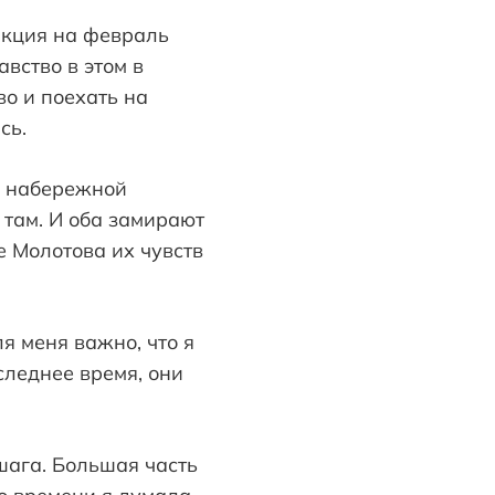
еакция на февраль
авство в этом в
во и поехать на
сь.
а набережной
 там. И оба замирают
е Молотова их чувств
я меня важно, что я
следнее время, они
 шага. Большая часть