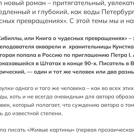
 новый роман – притягательный, увлекат
едленный и глубокий, как воды Петербург
сных превращениях». С этой темы мы и на
ибиллы, или Книга о чудесных превращениях» – э
реподавателя акварели и хранительницы Кунстк
торая попала в Россию по приглашению Петра
I
.
казавшейся в Штатах в конце 90-х. Писатель в В
рический, — один и тот же человек или два разн
оулки одного и того же человека – как во всех эти
ы, хоть и не всегда очевидным для автора образо
овек, который полагает, что суждению автора о том,
 до известной степени.
ала писать «Живые картины» (первая прозаическа