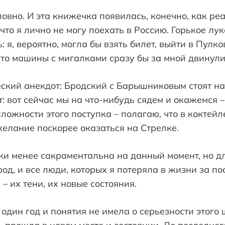
словно. И эта книжечка появилась, конечно, как р
что я лично не могу поехать в Россию. Горькое лук
: я, вероятно, могла бы взять билет, выйти в Пулко
что машины с мигалками сразу бы за мной двинули
еский анекдот: Бродский с Барышниковым стоят н
т: вот сейчас мы на что-нибудь сядем и окажемся –
ложности этого поступка – полагаю, что в коктейл
желание поскорее оказаться на Стрелке.
ки менее сакраментальна на данный момент, но дл
род, и все люди, которых я потеряла в жизни за по
 – их тени, их новые состояния.
 один год и понятия не имела о серьезности этого