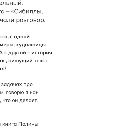
ельный,
а – «Сибиллы,
чали разговор.
то, с одной
амеры, художницы
 А с другой – история
ас, пишущий текст
ых?
х задачах про
м, говорю я как
 что он делает,
я книга Полины