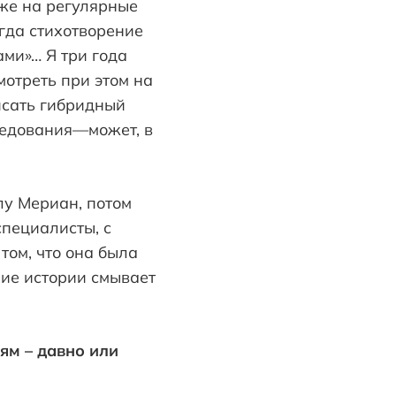
оже на регулярные
огда стихотворение
ами»… Я три года
мотреть при этом на
исать гибридный
ледования—может, в
лу Мериан, потом
специалисты, с
том, что она была
ние истории смывает
ям – давно или