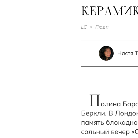
КЕРАМИК
LC
»
Люди
Настя 
П
олина Барс
Беркли. В Лондо
память блокадно
сольный вечер «