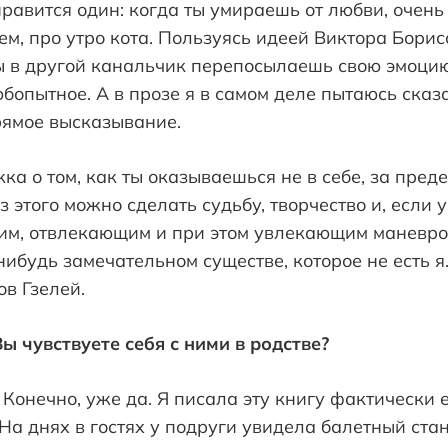
нравится один: когда ты умираешь от любви, очен
ем, про утро кота. Пользуясь идеей Виктора Бори
ты в другой канальчик перепосылаешь свою эмоцию
бопытное. А в прозе я в самом деле пытаюсь сказа
прямое высказывание.
жка о том, как ты оказываешься не в себе, за пре
из этого можно сделать судьбу, творчество и, если 
шим, отвлекающим и при этом увлекающим маневро
нибудь замечательном существе, которое не есть я
в Гзелей.
ы чувствуете себя с ними в родстве?
? Конечно, уже да. Я писала эту книгу фактически
 На днях в гостях у подруги увидела балетный ста