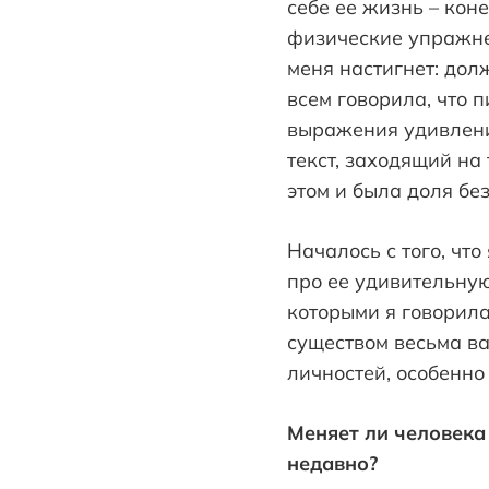
себе ее жизнь – кон
физические упражнен
меня настигнет: долж
всем говорила, что 
выражения удивления
текст, заходящий на
этом и была доля бе
Началось с того, чт
про ее удивительную
которыми я говорила
существом весьма в
личностей, особенно 
Меняет ли человека
недавно?