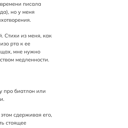
у времени писала
да), но у меня
ихотворения.
. Стихи из меня, как
изо рта к ее
ещах, мне нужно
сством медленности.
у про биатлон или
и.
этом сдерживая его,
ть стоящее