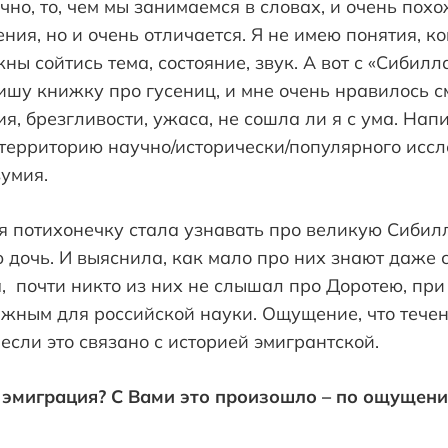
ечно, то, чем мы занимаемся в словах, и очень пох
ия, но и очень отличается. Я не имею понятия, к
ны сойтись тема, состояние, звук. А вот с «Сибилл
пишу книжку про гусениц, и мне очень нравилось с
, брезгливости, ужаса, не сошла ли я с ума. Нап
 территорию научно/исторически/популярного исс
зумия.
о я потихонечку стала узнавать про великую Сибил
 дочь. И выяснила, как мало про них знают даже 
, почти никто из них не слышал про Доротею, при 
ажным для российской науки. Ощущение, что тече
если это связано с историей эмигрантской.
 эмиграция? С Вами это произошло – по ощущени