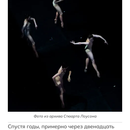
Фото из архива Стюарта Лоусона
Спустя годы, примерно через двенадцать