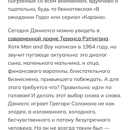
сыгранных со всем вниманием, вдумчиво и
тщательно, будь то беккетовская «В
ожидании Годо» или сериал «Корона».
Сегодня Дэниелса можно увидеть в
современной драме Теренса Рэттигана
.
Хотя
Man and Boy
написан в 1964 году, но
звучит пугающе актуально: это диалог
сына, маленького мальчика, и отца,
финансового воротилы, блистательного
бизнесмена, привыкшего побеждать. А для
этого требуется что? Правильно: идти по
головам! И делать этот выбор снова и снова.
Дэниелс играет Грегори Соломона не как
злодея, а изломанного, холодного,
бесчувственного и потому безупречного
человека. Но он не всегда таким был —