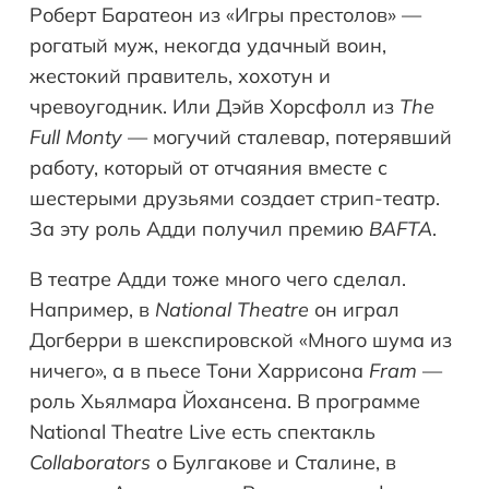
Роберт Баратеон из «Игры престолов» —
рогатый муж, некогда удачный воин,
жестокий правитель, хохотун и
чревоугодник. Или Дэйв Хорсфолл из
The
Full Monty
— могучий сталевар, потерявший
работу, который от отчаяния вместе с
шестерыми друзьями создает стрип-театр.
За эту роль Адди получил премию
BAFTA
.
В театре Адди тоже много чего сделал.
Например, в
National Theatre
он играл
Догберри в шекспировской «Много шума из
ничего», а в пьесе Тони Харрисона
Fram
—
роль Хьялмара Йохансена. В программе
National Theatre Live есть спектакль
Collaborators
о Булгакове и Сталине, в