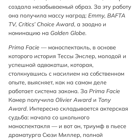
создала незабываемый образ. За эту работу
она получила массу наград:
Emmy, BAFTA
TV, Critics’ Choice Award
, а заодно и
номинацию на
Golden Globe.
Prima Facie
— моноспектакль, в основе
которого история Тессы Энслер, молодой и
успешной адвокатши, которая,
столкнувшись с насилием на собственном
опыте, выясняет, как на самом деле
работает система закона. За
Prima Facie
Комер получила
Olivier Award
и
Tony
Award
. Интересно складывается актерская
судьба: начала со школьного
моноспектакля — и вот он, триумф в пьесе
драматурга Сюзи Миллер, полной