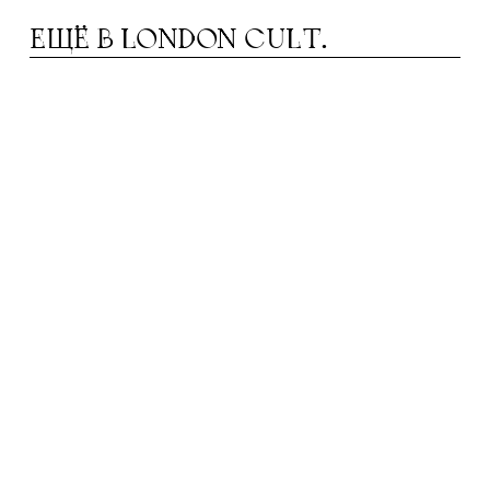
ЕЩЁ В
LONDON CULT.
ЕКСПИР И АНГЛИЙСКИЙ ЯЗЫК
Ш