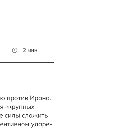
2
мин.
ю против Ирана.
я «крупных
е силы сложить
вентивном ударе»