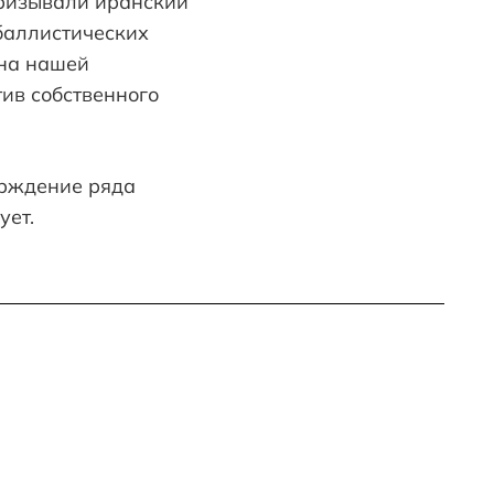
призывали иранский
баллистических
 на нашей
ив собственного
ерждение ряда
ует.