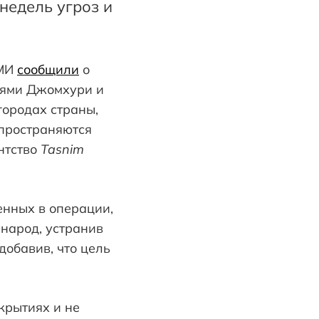
недель угроз и
СМИ
сообщили
о
дями Джомхури и
городах страны,
спространяются
нтство
Tasnim
нных в операции,
народ, устранив
добавив, что цель
крытиях и не