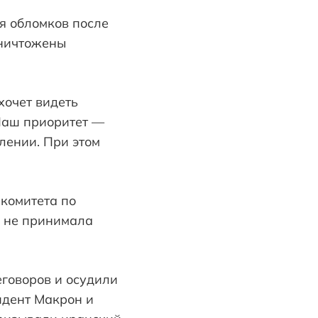
я обломков после
уничтожены
хочет видеть
Наш приоритет —
лении. При этом
комитета по
я не принимала
говоров и осудили
идент Макрон и