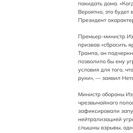
покидать дома. «Ког
Вероятно, это будет
Президент охаракте
Премьер-министр Из
призвав «сбросить я
Трампа, он подчеркн
позволило бы ему уг
условия для того, ч
руки», — заявил Нет
Министр обороны Изр
чрезвычайного полож
зафиксировали запус
нейтрализацией угро
слышны взрывы, одна