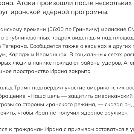
рана. Атаки произошли после нескольких 
руг иранской ядерной программы.
ранскому времени (06:00 по Гринвичу) иранские 
 На опубликованных кадрах виден дым над площа
 Тегерана. Сообщается также о взрывах в других 
ум, Карадж и Керманшах. В социальных сетях ра
орых люди в панике покидают районы ударов. Аге
шное пространство Ирана закрыто.
льд Трамп подтвердил участие американских вое
бращение. «Наша цель — защитить американский 
розы со стороны иранского режима, — сказал он, 
чить, чтобы Иран не получил ядерное оружие».
ся к гражданам Ирана с призывом оставаться в у