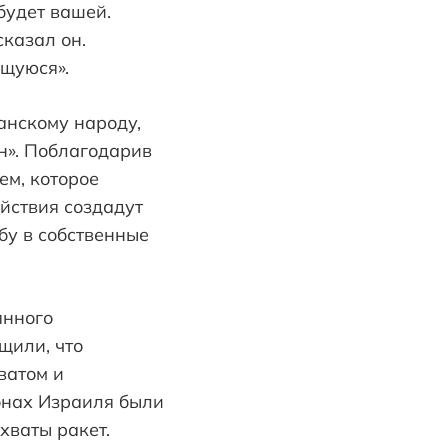
будет вашей.
сказал он.
щуюся».
анскому народу,
н». Поблагодарив
ем, которое
йствия создадут
бу в собственные
янного
щили, что
ватом и
онах Израиля были
хваты ракет.