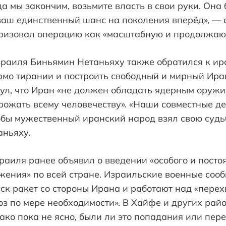
да мы закончим, возьмите власть в свои руки. Она 
 ваш единственный шанс на поколения вперёд», — 
ризовал операцию как «масштабную и продолжаю
раиля Биньямин Нетаньяху также обратился к ир
рмо тирании и построить свободный и мирный Ира
ул, что Иран «не должен обладать ядерным оружи
рожать всему человечеству». «Наши совместные де
тобы мужественный иранский народ взял свою судь
аньяху.
аиля ранее объявил о введении «особого и посто
ения» по всей стране. Израильские военные сооб
к ракет со стороны Ирана и работают над «перех
з по мере необходимости». В Хайфе и других рай
ко пока не ясно, были ли это попадания или пере