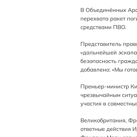
В Объединённых Араб
перехвата ракет пог
средствами ПВО.
Представитель прави
«дальнейшей эскала
безопасность гражда
добавлено: «Мы гот
Премьер-министр Ки
чрезвычайным ситу
участия в совместн
Великобритания, Фр
ответные действия И