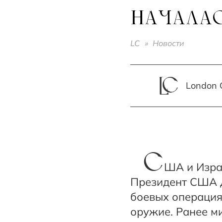
НАЧАЛА
LC
»
Новости
London C
С
ША и Изра
Президент США 
боевых операция
оружие. Ранее м