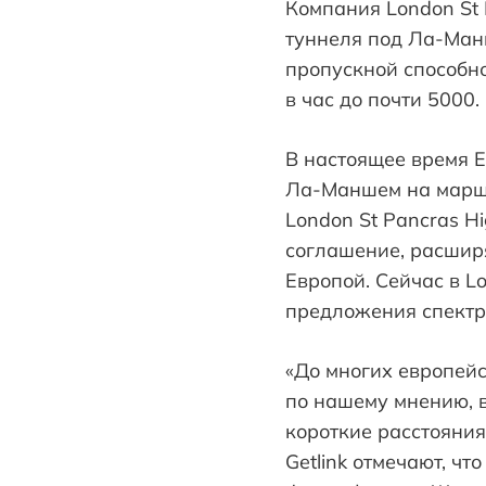
Компания London St 
туннеля под Ла-Ман
пропускной способн
в час до почти 5000.
В настоящее время E
Ла-Маншем на маршр
London St Pancras H
соглашение, расши
Европой. Сейчас в L
предложения спектра
«До многих европейс
по нашему мнению, 
короткие расстояния
Getlink отмечают, ч