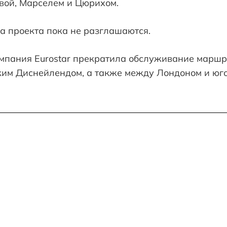
ой, Марселем и Цюрихом.
а проекта пока не разглашаются.
омпания Eurostar прекратила обслуживание марш
им Диснейлендом, а также между Лондоном и юг
ПЛЯЖИ У ЛОНДОНА:
APILLON HOTELS: КА
P