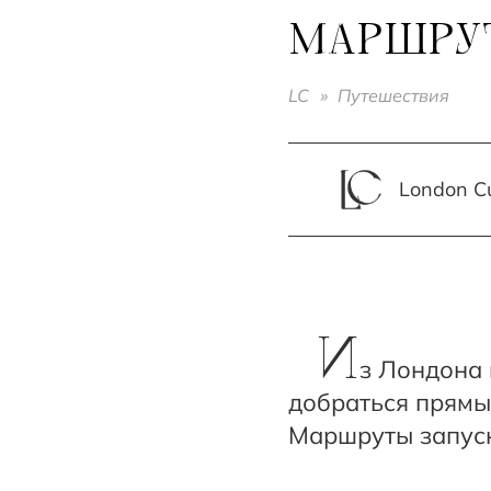
МАРШРУТ
LC
»
Путешествия
London Cu
И
з Лондона 
добраться прямы
Маршруты запуск