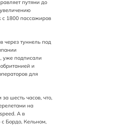
правляет путями до
 увеличению
 с 1800 пассажиров
в через туннель под
мпании
l, уже подписали
обританией и
операторов для
за шесть часов, что,
ерелетами на
speed. А в
с Бордо, Кельном,