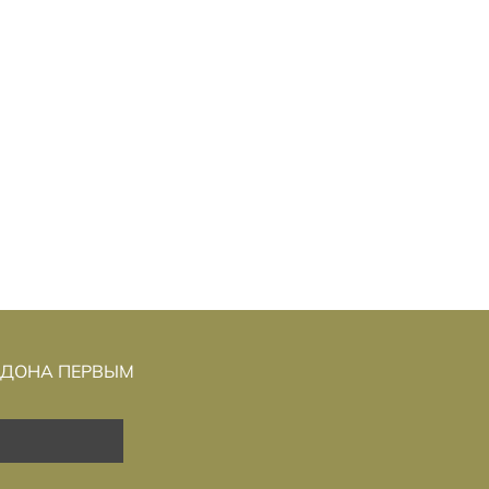
АЕТСЯ
ЕБЕЗОПАСНЫ ДЛЯ
Н
ПОСЕЩЕНИЯ 76 СТРАН: МИД
ВЫЕЗДА
ОБНОВИЛ СПИСОК
РИСКОВАННЫХ НАПРАВЛЕНИЙ
НДОНА ПЕРВЫМ