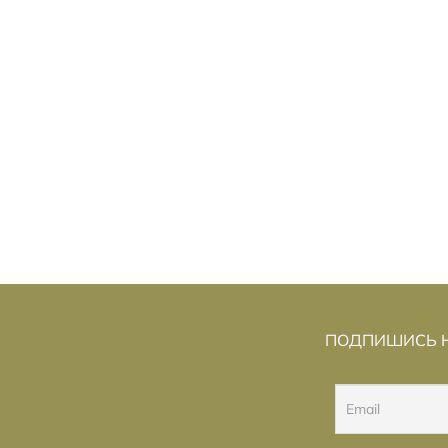
АК МЕНЯЮТСЯ
РИНВИЧ
К
Г
АВИАПЕРЕЛЁТЫ: РОСТ ЦЕН,
НЕ ЗАП
ОТМЕНЫ РЕЙСОВ И
«БЕЗОПАСНЫЕ» НАПРАВЛЕНИЯ
ПОДПИШИСЬ Н