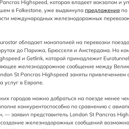
Pancras Highspeed, которая владеет вокзалом и у
шем в Folkestone, уже выдвинула
предложения
по
ости международных железнодорожных перевозок
urostar обладает монополией на перевозки поездо
утах до Парижа, Брюсселя и Амстердама. Но ко
ighspeed и Getlink, которой принадлежит Eurotunne
ряющее железнодорожное сообщение между Велик
ondon St Pancras Highspeed заняты привлечением 
 услуг в Европе.
ких городов можно добраться на поезде менее чем 
вполне конкурентоспособно по сравнению с авиап
», — заявил представитель London St Pancras High
то создание железнодорожных сообщений возможно 