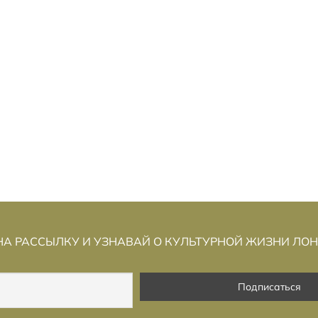
: МАРШРУТ, КОТОРЫЙ
ЕС СЕГОДНЯ ЗАПУСК
В
ЛАНИРОВАН
ЦИФРОВАЯ СИСТЕМА
КОНТРОЛЯ ВЪЕЗДА И 
(EES)
А РАССЫЛКУ И УЗНАВАЙ О КУЛЬТУРНОЙ ЖИЗНИ ЛО