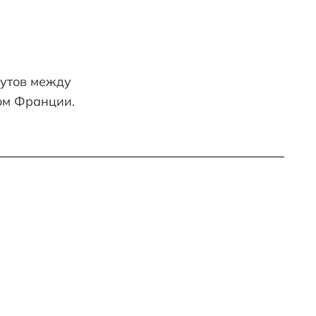
рутов между
ом Франции.
К
ЛЬПИЙСКИЙ ПОБЕГ В
А