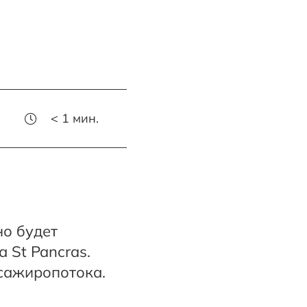
< 1
мин.
но будет
 St Pancras.
сажиропотока.