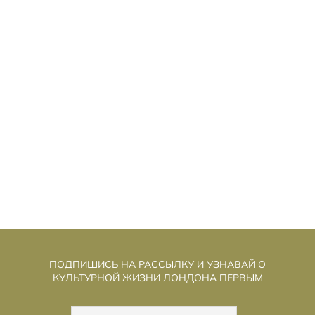
ЕНЬ РАЗОБЛАЧЕНИЯ»: СТИВЕН
«Д
СПИЛБЕРГ ИГРАЕТ В «СЕКРЕТНЫЕ
МАТЕРИАЛЫ» И ГОВОРИТ О ДОБРОТЕ
ПОДПИШИСЬ НА РАССЫЛКУ И УЗНАВАЙ О
КУЛЬТУРНОЙ ЖИЗНИ ЛОНДОНА ПЕРВЫМ