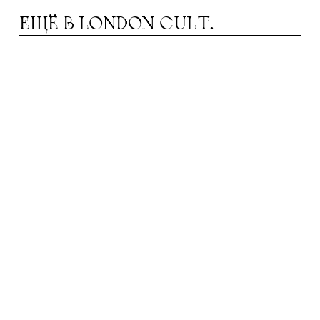
ЕЩЁ В
LONDON CULT.
ЕАТРЫ В АВГУСТЕ: ОТ МЮЗИКЛА ДО
Т
ДРАМЫ