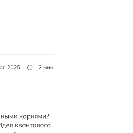
бря 2025
2
мин.
чными корнями?
Идея квантового