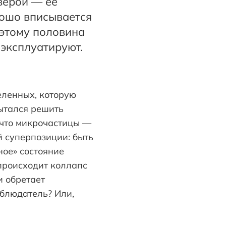
 верой — ее
рошо вписывается
оэтому половина
 эксплуатируют.
еленных, которую
пытался решить
 что микрочастицы —
й суперпозиции: быть
ное» состояние
 происходит коллапс
и обретает
аблюдатель? Или,