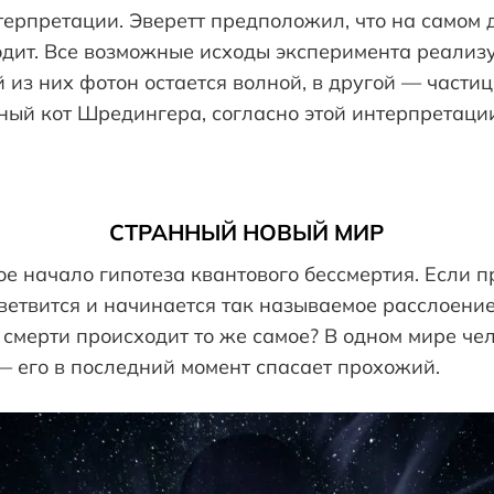
терпретации. Эверетт предположил, что на самом 
одит. Все возможные исходы эксперимента реализ
й из них фотон остается волной, в другой — частиц
тный кот Шредингера, согласно этой интерпретаци
СТРАННЫЙ НОВЫЙ МИР
свое начало гипотеза квантового бессмертия. Если
етвится и начинается так называемое расслоение 
т смерти происходит то же самое? В одном мире че
— его в последний момент спасает прохожий.