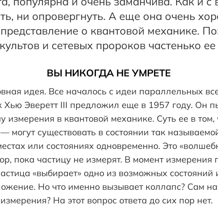
а, популярна и очень заманчива. Как и с
ть, ни опровергнуть. А еще она очень хо
 представление о квантовой механике. П
ультов и сетевых пророков частенько ее
ВЫ НИКОГДА НЕ УМРЕТЕ
новная идея. Все началось с идеи параллельных вс
Хью Эверетт III предложил еще в 1957 году. Он 
 измерения в квантовой механике. Суть ее в том,
— могут существовать в состоянии так называемо
местах или состояниях одновременно. Это «волшеб
пор, пока частицу не измерят. В момент измерения
астица «выбирает» одно из возможных состояний 
ложение. Но что именно вызывает коллапс? Сам н
измерения? На этот вопрос ответа до сих пор нет.