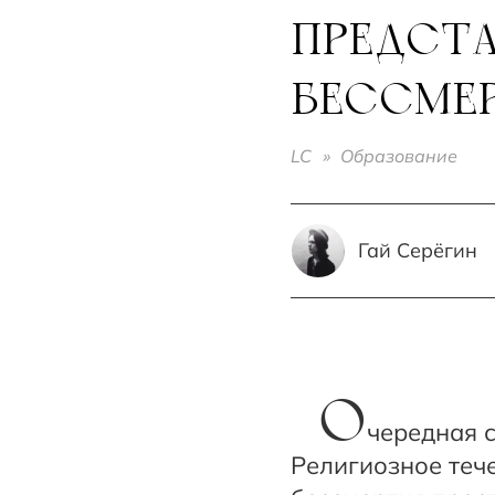
ПРЕДСТА
БЕССМЕ
LC
»
Образование
Гай Серёгин
О
чередная 
Религиозное теч