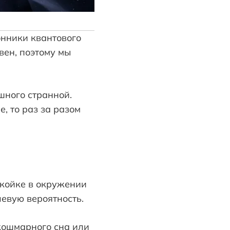
онники квантового
вен, поэтому мы
шного странной.
, то раз за разом
 койке в окружении
евую вероятность.
кошмарного сна или