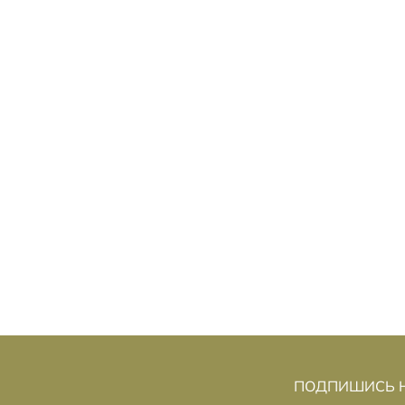
ОНДОНСКАЯ КНИЖНАЯ
Л
ЯРМАРКА-2024: ФОТОАЛЬБОМЫ, РОМАН
КИАНУ РИВЗА И РАСЦВЕТ САМИЗДАТА
ПОДПИШИСЬ Н