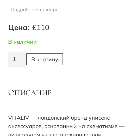
Подробнее о товаре
Цена:
£
110
В наличии
Количество
В корзину
товара
Платок
VITALIV
из
ПИСАНИЕ
О
шёлкового
твила
—
VITALIV — лондонский бренд унисекс-
«Рождественский
аксессуаров, основанный на схематизме —
Олень
визуальном языке, вдохновленном