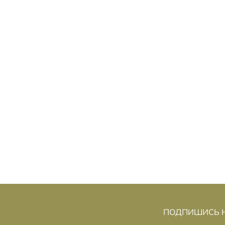
А ГРАНИ КОНТРОЛЯ: КАК
Н
ФИЛОСОФИЯ ПОМОЖЕТ ВАМ СДАТЬ
ЭКЗАМЕН ПО ВОЖДЕНИЮ?
Николь Троян
ПОДПИШИСЬ Н