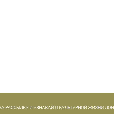
ГРА КАК СПОСОБ ЖИТЬ:
И
ПСИХОЛОГИЯ, МОЗГ И
САМОПОЗНАНИЕ
Николь Троян
А РАССЫЛКУ И УЗНАВАЙ О КУЛЬТУРНОЙ ЖИЗНИ ЛО