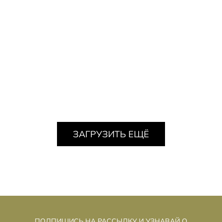
КУТИЯ – МЕЖДУ МИРАМИ
Я
Максим Муссель
ЗАГРУЗИТЬ ЕЩЁ
ПОДПИШИСЬ НА РАССЫЛКУ И УЗНАВАЙ О