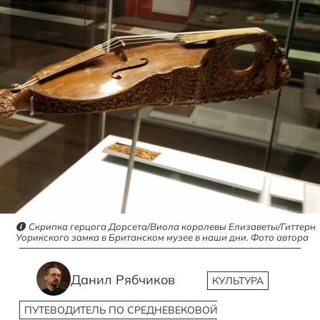
Скрипка герцога Дорсета/Виола королевы Елизаветы/Гиттерн
Уорикского замка в Британском музее в наши дни. Фото автора
Данил Рябчиков
КУЛЬТУРА
ПУТЕВОДИТЕЛЬ ПО СРЕДНЕВЕКОВОЙ