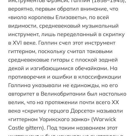
инструментов Фрэнсис Галпин (1858–1945),
вероятно, первым обратил внимание, что
«виола королевы Елизаветы», по всей
видимости, средневековый музыкальный
инструмент, лишь переделанный в скрипку
в XVI веке. Галпин счел этот инструмент
гиттерном, поскольку считал таковыми
средневековые гитары с плоской задней
декой и изгибающимися обечайками. На
противоречия и ошибки в классификации
Галпина указывали не единожды, но его
авторитет в Великобритании был настолько
велик, что на протяжении почти всего XX
века «скрипку герцога Дорсета» называли
«гиттерном Уорикского замка» (Warwick
Castle gittern). Под таким названием этот