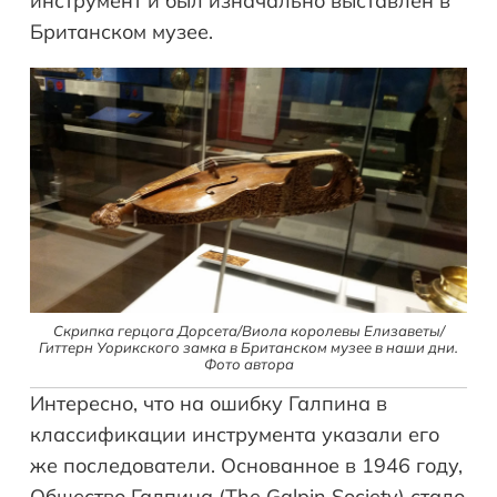
инструмент и был изначально выставлен в
Британском музее.
Скрипка герцога Дорсета/Виола королевы Елизаветы/
Гиттерн Уорикского замка в Британском музее в наши дни.
Фото автора
Интересно, что на ошибку Галпина в
классификации инструмента указали его
же последователи. Основанное в 1946 году,
Общество Галпина (The Galpin Society) стало