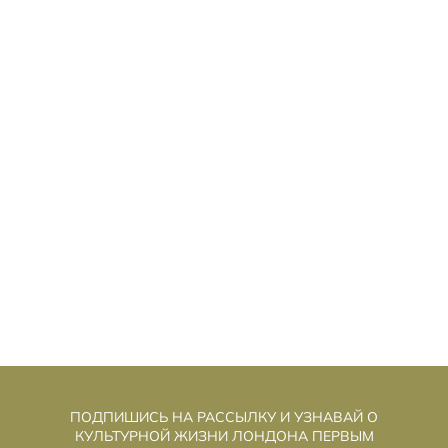
ЕБЕЗОПАСНЫ ДЛЯ ПОСЕЩЕНИЯ 76
Н
СТРАН: МИД ОБНОВИЛ СПИСОК
РИСКОВАННЫХ НАПРАВЛЕНИЙ
ПОДПИШИСЬ НА РАССЫЛКУ И УЗНАВАЙ О
КУЛЬТУРНОЙ ЖИЗНИ ЛОНДОНА ПЕРВЫМ