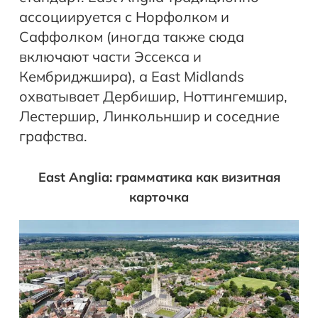
ассоциируется с Норфолком и
Саффолком (иногда также сюда
включают части Эссекса и
Кембриджшира), а East Midlands
охватывает Дербишир, Ноттингемшир,
Лестершир, Линкольншир и соседние
графства.
East Anglia: грамматика как визитная
карточка