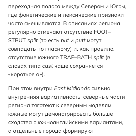
переходная полоса между Севером и Югом,
где фонетические и лексические признаки
часто смешиваются. В описаниях региона
регулярно отмечают отсутствие FOOT–
STRUT
split
(то есть
put
и
putt
могут
совпадать по гласному) и, как правило,
отсутствие южного TRAP–BATH
split
(в
словах типа
cast
чаще сохраняется
«короткое a»).
При этом внутри
East Midlands
сильна
внутренняя вариативность: северные части
региона тяготеют к северным моделям,
южные могут демонстрировать больше
сходства с южноанглийскими вариантами,
а отдельные города формируют