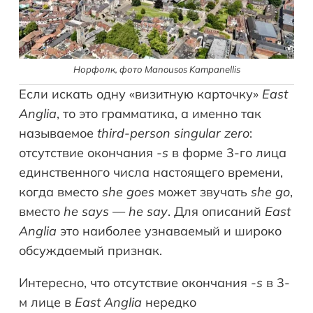
Норфолк, фото Manousos Kampanellis
Если искать одну «визитную карточку»
East
Anglia
, то это грамматика, а именно так
называемое
third-person singular zero
:
отсутствие окончания
-s
в форме 3-го лица
единственного числа настоящего времени,
когда вместо
she goes
может звучать
she go
,
вместо
he says
—
he say
. Для описаний
East
Anglia
это наиболее узнаваемый и широко
обсуждаемый признак.
Интересно, что отсутствие окончания
-s
в 3-
м лице в
East Anglia
нередко