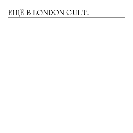
ЕЩЁ В
LONDON CULT.
ОСТЯ БЕНЬКОВИЧ: «ИСКУССТВО НЕ
К
УБИВАЕТ, НО МОЖЕТ РАНИТЬ»