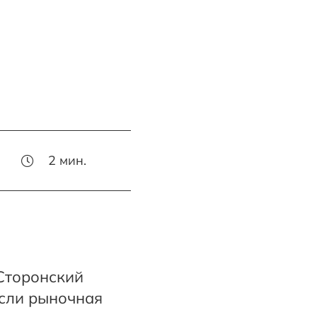
2
мин.
Сторонский
если рыночная