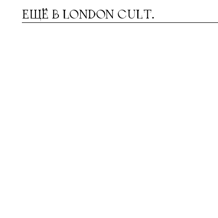
ЕЩЁ В
LONDON CULT.
ЮК ОЛЛИ: «МЫ ХОТИМ
НДИ БЕ
Л
Э
ИЗМЕНИТЬ ПРЕДСТАВЛЕНИЕ О
БЕЗ ЭЙФ
ТОМ, НА ЧТО СПОСОБНА
ОДЕЖДА»