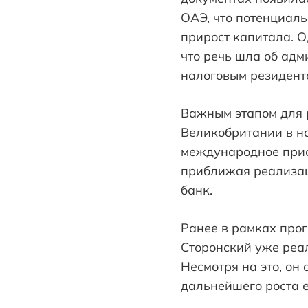
ОАЭ, что потенциаль
прирост капитала. О
что речь шла об адм
налоговым резидент
Важным этапом для р
Великобритании в на
международное прис
приближая реализац
банк.
Ранее в рамках про
Сторонский уже реал
Несмотря на это, он
дальнейшего роста е