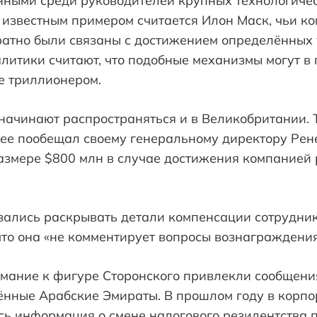
нными среди руководителей крупных технологиче
 известным примером считается Илон Маск, чьи к
атно были связаны с достижением определённых 
алитики считают, что подобные механизмы могут в
е триллионером.
начинают распространяться и в Великобритании. 
ее пообещал своему генеральному директору Рен
азмере $800 млн в случае достижения компанией 
азались раскрывать детали компенсации сотрудни
то она «не комментирует вопросы вознаграждения
мание к фигуре Сторонского привлекли сообщени
ённые Арабские Эмираты. В прошлом году в корп
сь информация о смене налогового резидентства 