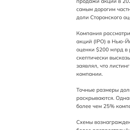
продажи акций в 202
самым дорогим частн
доли Сторонского оц
Компания рассматри
акций (IPO) в Нью-Й
оценки $200 млрд в 
скептически высказ
заявлял, что листин
компании.
Точные размеры доли
раскрываются. Однак
более чем 25% комп
Схемы вознагражден