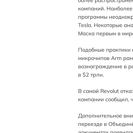
более распространё
компаний. Наиболее
программы неоднокр
Tesla. Некоторые ан
Маска первым в мир
Подобные практики 
микрочипов Arm ран
вознаграждение в р
в $2 трлн.
В самой Revolut отк
компании сообщил, ч
Дополнительное вни
переезде в Объедин
документах появила