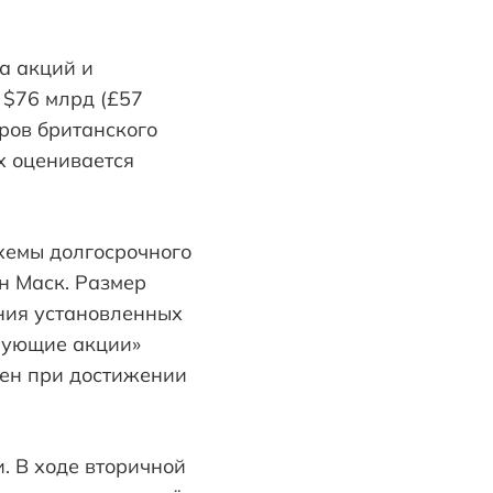
а акций и
 $76 млрд (£57
ров британского
х оценивается
хемы долгосрочного
н Маск. Размер
ения установленных
рующие акции»
рен при достижении
. В ходе вторичной