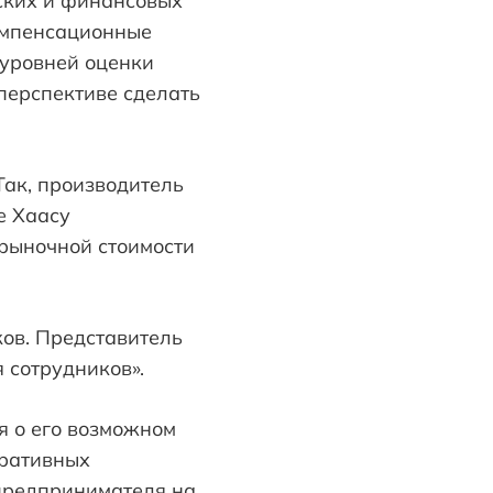
ских и финансовых
омпенсационные
уровней оценки
 перспективе сделать
Так, производитель
е Хаасу
рыночной стоимости
ков. Представитель
 сотрудников».
я о его возможном
оративных
предпринимателя на