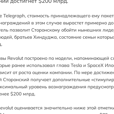
нии достигнет $200 млрд.
e Telegraph, стоимость принадлежащего ему пакет
награждений в этом случае вырастет примерно до
тель позволит Сторонскому обойти нынешних лиде
юдей, братьев Хиндуджа, состояние семьи которы
.
вы Revolut построено по модели, напоминающей с
орые ранее использовал глава Tesla и SpaceX Ило
висит от роста оценки компании. По мере достиж
й Сторонский получает дополнительные «стимули
 Максимальный уровень вознаграждения предусмот
енее $200 млрд.
evolut оценивается значительно ниже этой отметки