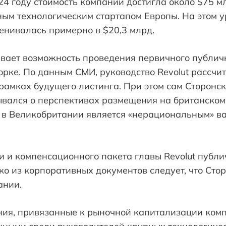
4 году стоимость компании достигла около $75 мл
ым технологическим стартапом Европы. На этом у
енивалась примерно в $20,3 млрд.
вает возможность проведения первичного публич
орке. По данным СМИ, руководство Revolut рассчи
рамках будущего листинга. При этом сам Сторонс
ывался о перспективах размещения на британском
г в Великобритании является «нерациональным» в
 и компенсационного пакета главы Revolut публи
о из корпоративных документов следует, что Сто
ании.
ия, привязанные к рыночной капитализации компа