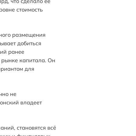
рд, что сделало её
ровне стоимость
ного размещения
тывает добиться
кий ранее
 рынке капитала. Он
ариантом для
чно не
ронский владеет
ний, становятся всё