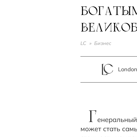
БОГАТЫ
ВЕЛИКО
LC
»
Бизнес
London 
Г
енеральный
может стать сам