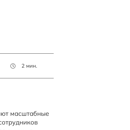
2
мин.
ают масштабные
 сотрудников