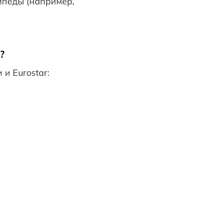
ипеды (например,
В
?
и Eurostar: