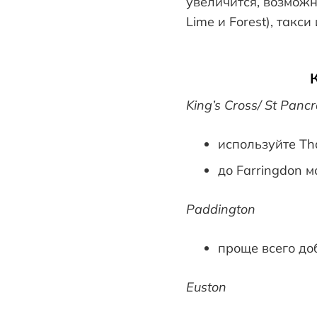
увеличится, возмож
Lime и Forest), такс
King’s Cross/ St Pan
используйте Tham
до Farringdon м
Paddington
проще всего добр
Euston