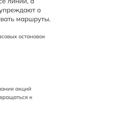
е линии, а
дупреждают о
вать маршруты.
асовых остановок
чания акций
звращаться к