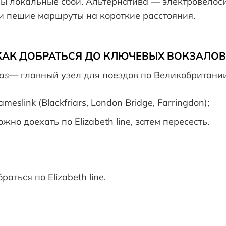
ны локальные сбои. Альтернатива — электровелос
и и пешие маршруты на короткие расстояния.
КАК ДОБРАТЬСЯ ДО КЛЮЧЕВЫХ ВОКЗАЛО
cras—
главный узел для поездов по Великобритании 
eslink (Blackfriars, London Bridge, Farringdon);
ожно доехать по Elizabeth line, затем пересесть.
аться по Elizabeth line.