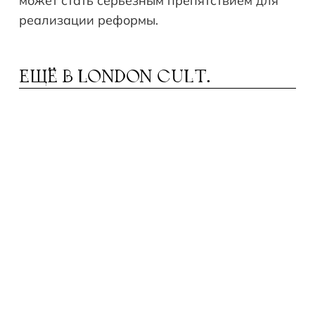
может стать серьёзным препятствием для
реализации реформы.
ЕЩЁ В
LONDON CULT.
УССКИЙ ЯЗЫК В БРИТАНСКОЙ ШКОЛЕ:
Р
ВСЁ, ЧТО НУЖНО ЗНАТЬ РОДИТЕЛЯМ О
GCSE RUSSIAN