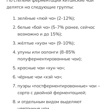
По степени ферментации китайские чаи
делятся на следующие группы:
зелёные «люй ча» (2-12%);
белые «бай ча» (5-7% ранее, сейчас
возможно и до 15%);
жёлтые «хуан ча» (9-10%);
улуны или оолонги (8-85%
полуферментированные чаи);
красные чаи «хун ча»;
чёрные чаи «хэй ча»;
пуэры «постферментированные» чаи –
сорта с двойной ферментацией;
и отдельным видом выделяют
цветочные чаи.