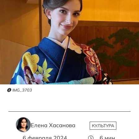
IMG_3703
Елена Хасанова
КУЛЬТУРА
6 февраля 2024
6
мин.