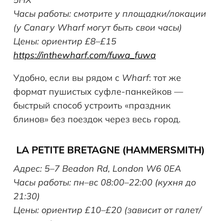
Часы работы: смотрите у площадки/локации
(у Canary Wharf могут быть свои часы)
Цены: ориентир £8–£15
https://inthewharf.com/fuwa_fuwa
Удобно, если вы рядом с
Wharf
: тот же
формат пушистых суфле-панкейков —
быстрый способ устроить «праздник
блинов» без поездок через весь город.
LA
PETITE
BRETAGNE
(
HAMMERSMITH
)
Адрес: 5–7 Beadon Rd, London W6 0EA
Часы работы: пн–вс 08:00–22:00 (кухня до
21:30)
Цены: ориентир £10–£20 (зависит от галет/