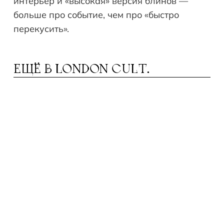
интерьер и «высокая» версия блинов —
больше про событие, чем про «быстро
перекусить».
ЕЩЁ В
LONDON CULT.
ЕАТРЫ В АВГУСТЕ: ОТ МЮЗИКЛА ДО
Т
ДРАМЫ