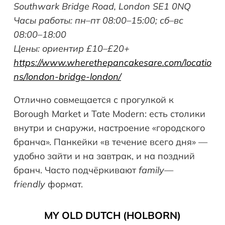
Southwark Bridge Road, London SE1 0NQ
Часы работы: пн–пт 08:00–15:00; сб–вс
08:00–18:00
Цены: ориентир £10–£20+
https://www.wherethepancakesare.com/locatio
ns/london-bridge-london/
Отлично совмещается с прогулкой к
Borough Market и Tate Modern: есть столики
внутри и снаружи, настроение «городского
бранча». Панкейки «в течение всего дня» —
удобно зайти и на завтрак, и на поздний
бранч. Часто подчёркивают
family
—
friendly
формат.
MY
OLD
DUTCH
(
HOLBORN
)