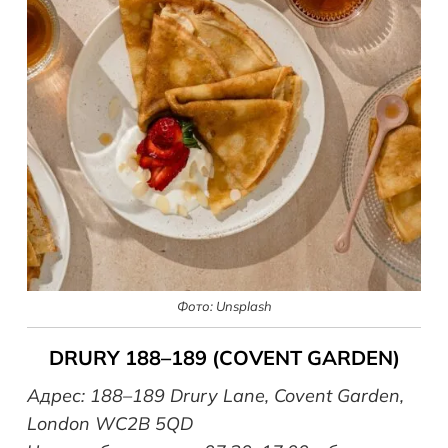
Фото: Unsplash
DRURY
188–189 (
COVENT
GARDEN
)
Адрес: 188–189 Drury Lane, Covent Garden,
London WC2B 5QD