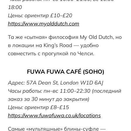
18:00
Цены: ориентир £10–£20
https://www.myolddutch.com
Та же «сытная» философия My Old Dutch, но
в локации на King’s Road — удобно
совместить с прогулкой по Челси.
FUWA
FUWA
CAF
É (
SOHO
)
Адрес: 57A Dean St, London W1D 6AJ
Часы работы: пн–вс 11:00–22:30 (последний
заказ за 30 минут до закрытия)
Цены: ориентир £8–£15
https://www.fuwafuwa.co.uk/locations
Самые «мультяшные» блины-суфле —