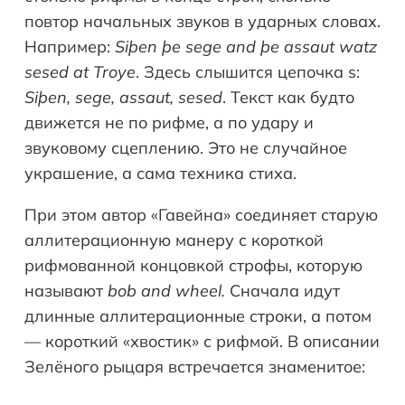
повтор начальных звуков в ударных словах.
Например:
Siþen þe sege and þe assaut watz
sesed at Troye
. Здесь слышится цепочка s:
Siþen, sege, assaut, sesed
. Текст как будто
движется не по рифме, а по удару и
звуковому сцеплению. Это не случайное
украшение, а сама техника стиха.
При этом автор «Гавейна» соединяет старую
аллитерационную манеру с короткой
рифмованной концовкой строфы, которую
называют
bob and wheel.
Сначала идут
длинные аллитерационные строки, а потом
— короткий «хвостик» с рифмой. В описании
Зелёного рыцаря встречается знаменитое: