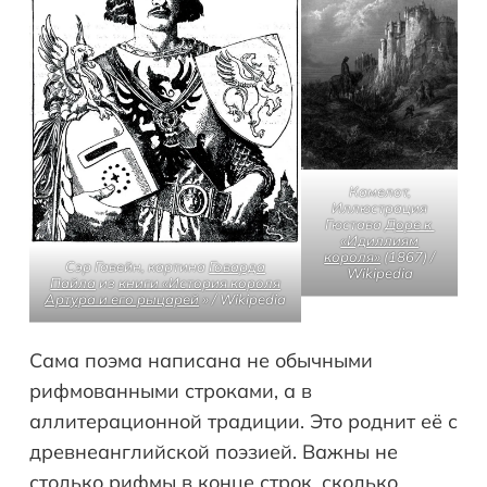
Камелот,
Иллюстрация
Гюстава
Доре к
«Идиллиям
короля»
(1867) /
Сэр Гавейн,
картина
Говарда
Wikipedia
Пайла
из
книги «История короля
Артура и его рыцарей
» / Wikipedia
Сама поэма написана не обычными
рифмованными строками, а в
аллитерационной традиции. Это роднит её с
древнеанглийской поэзией. Важны не
столько рифмы в конце строк, сколько