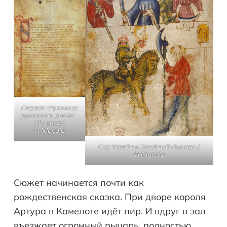
Первая страница
рукописи, около
XIV века /
Wikipedia
Сэр Гавейн и Зелёный Рыцарь /
Wikipedia
Сюжет начинается почти как
рождественская сказка. При дворе короля
Артура в Камелоте идёт пир. И вдруг в зал
въезжает огромный рыцарь, полностью