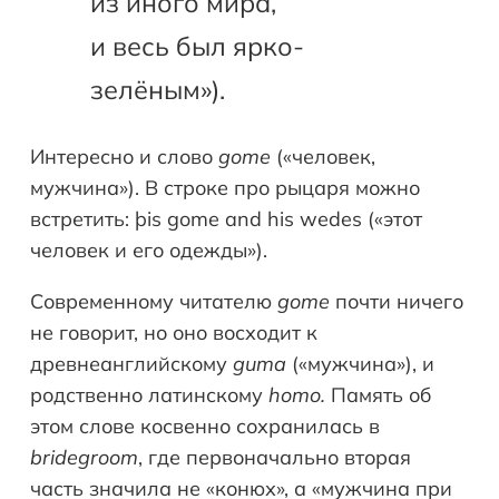
из иного мира,
и весь был ярко-
зелёным»).
Интересно и слово
gome
(«человек,
мужчина»). В строке про рыцаря можно
встретить: þis gome and his wedes («этот
человек и его одежды»).
Современному читателю
gome
почти ничего
не говорит, но оно восходит к
древнеанглийскому
guma
(«мужчина»), и
родственно латинскому
homo.
Память об
этом слове косвенно сохранилась в
bridegroom
, где первоначально вторая
часть значила не «конюх», а «мужчина при