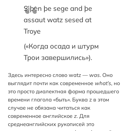
Siþen þe sege and þe
assaut watz sesed at
Troye
(«Когда осада и штурм
Трои завершились»).
Здесь интересно слово watz —
was
. Оно
выглядит почти как современное
what
’
s
, но
это просто диалектная форма прошедшего
времени глагола «быть». Буква z в этом
случае не обязана читаться как
современное английское
z
. Для
среднеанглийских рукописей это