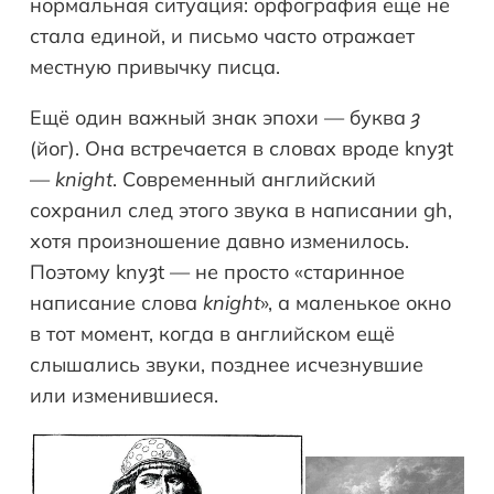
нормальная ситуация: орфография ещё не
стала единой, и письмо часто отражает
местную привычку писца.
Ещё один важный знак эпохи — буква
ȝ
(йог). Она встречается в словах вроде knyȝt
—
knight
. Современный английский
сохранил след этого звука в написании gh,
хотя произношение давно изменилось.
Поэтому knyȝt — не просто «старинное
написание слова
knight
», а маленькое окно
в тот момент, когда в английском ещё
слышались звуки, позднее исчезнувшие
или изменившиеся.