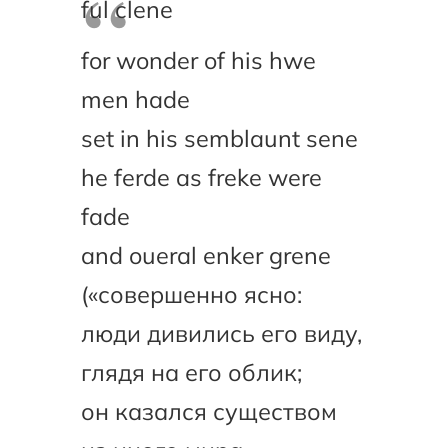
ful clene
for wonder of his hwe
men hade
set in his semblaunt sene
he ferde as freke were
fade
and oueral enker grene
(«совершенно ясно:
люди дивились его виду,
глядя на его облик;
он казался существом