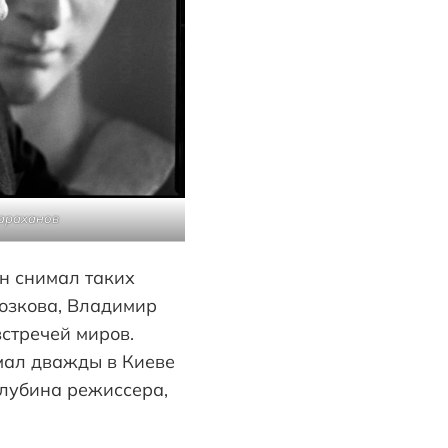
Сараханов
н снимал таких
лозкова, Владимир
встречей миров.
имал дважды в Киеве
глубина режиссера,