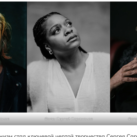
ханов
Фото: Сергей Сараханов
Фото
низм стал ключевой чертой творчества Сергея Сар