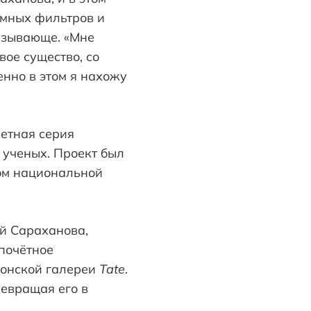
амных фильтров и
ызывающе. «Мне
вое существо, со
енно в этом я нахожу
ретная серия
 ученых. Проект был
лом национальной
ой Сараханова,
почётное
донской галереи
Tate
.
ревращая его в