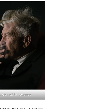
: Сергей Сараханов
аханова, и в этом —