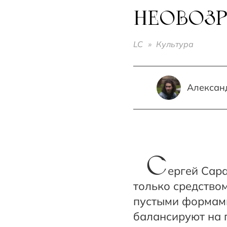
НЕОВОЗ
LC
»
Культура
Алексан
С
ергей Сара
только средство
пустыми формами
балансируют на 