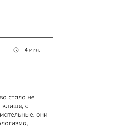
4
мин.
во стало не
 клише, с
имательные, они
ологизма,