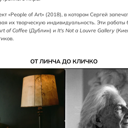
т «People of Art» (2018), в котором Сергей запеч
вая их творческую индивидуальность. Эти работы
rt
of
Coffee
(Дублин) и
It
‘
s
Not
a
Louvre
Gallery
(Киев
иков.
ОТ ЛИНЧА ДО КЛИЧКО