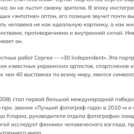
ка: он не льстит своему зрителю. В эпоху инстагр
их «эмпатию» оптом, его позиция звучит почти в
ть человека не как идеальную картинку, а как жи
нствами, противоречиями и внутренней силой. Им
ивает он.
стных работ Сергея — «30 Independent». Эта порт
я известных украинских артистов, спортсменов и
е чем 40 выставках по всему миру, явился симво
(2008) стал первой большой международной побед
при, звание «Лучший фотограф года» в 2010-м и 
да Кларка, руководителя отдела фотографии лон
ргей исследует феномен человеческого взгляда, п
утреннего мира.