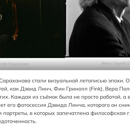
Фото: Сергей 
ргей Сараханов
Сараханова стали визуальной летописью эпохи. О
й, как Дэвид Линч, Фин Гринолл (Fink), Вера По
гих. Каждая из съёмок была не просто работой, а 
ет его фотосессия Дэвида Линча, которого он сн
ли портреты, в которых запечатлена философская 
едоточенность.