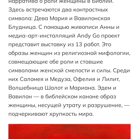
нарратива о роли женщины в Библии.
Здесь встречаются два контрастных
символа: Дева Мария и Вавилонская
Блудница. С помощью живописи Анны и
медиа-арт-инсталляций Andy Go проект
представит выставку из 13 работ. Это
образы женщин из религиозной мифологии,
совмещающие обе роли и ставшие
символами женской смелости и силы. Среди
них Саломея и Медуза, Офелия и Лилит,
Волшебница Шалот и Мариана. Эдем и
Вавилон — в библейском каноне образ
женщины, несущей утрату и разрушение, —
подчеркивают хрупкость мира.