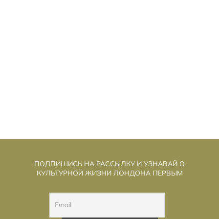
ЕНЬ РАЗОБЛАЧЕНИЯ»: СТИВЕН
«Д
СПИЛБЕРГ ИГРАЕТ В «СЕКРЕТНЫЕ
МАТЕРИАЛЫ» И ГОВОРИТ О ДОБРОТЕ
ПОДПИШИСЬ НА РАССЫЛКУ И УЗНАВАЙ О
КУЛЬТУРНОЙ ЖИЗНИ ЛОНДОНА ПЕРВЫМ