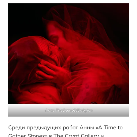
Фото TheScentOfBabylon
Среди предыдущих работ Анны «A Time to
Gather Stones» в The Crypt Gallery и