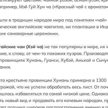
апример, Мэй Гуй Хун ча («Красный чай с ароматом
шли в традиции народов мира под понятием «чай» 
ческое английское чаепитие, ни плантации в Инд
кие самоварные церемонии.
айские чаи (Хэй ча)
не так популярны в мире, их
ие, к слову, от чем-то похожих пуэров. Производят
 провинциях Хунань, Гуанси, Хубэй, Аньхой и Сычу
ания.
что крестьяне провинции Хунань примерно в 1300
рожай, что не успели обработать весь лист. От п
ишлось избавляться по самой низкой цене. Однак
ь новый вид и продавать его кочевым народам, пр
орт получил широкое распространение именно в 