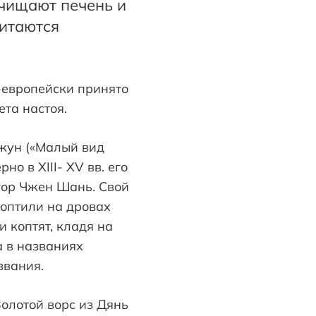
очищают печень и
читаются
по-европейски принято
ета настоя.
Чжун («Малый вид
о в XIII- XV вв. его
 гор Чжен Шань. Свой
коптили на дровах
 коптят, кладя на
а в названиях
звания.
олотой ворс из Дянь