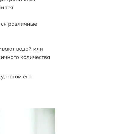
нился.
тся различные
ивают водой или
личного количества
у, потом его