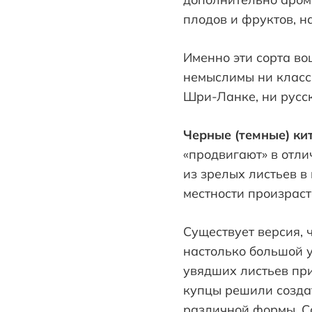
плодов и фруктов, н
Именно эти сорта во
немыслимы ни класси
Шри-Ланке, ни русс
Черные (темные) кит
«продвигают» в отлич
из зрелых листьев в
местности произраст
Существует версия, 
настолько большой у
увядших листьев пр
купцы решили создат
различной формы. С