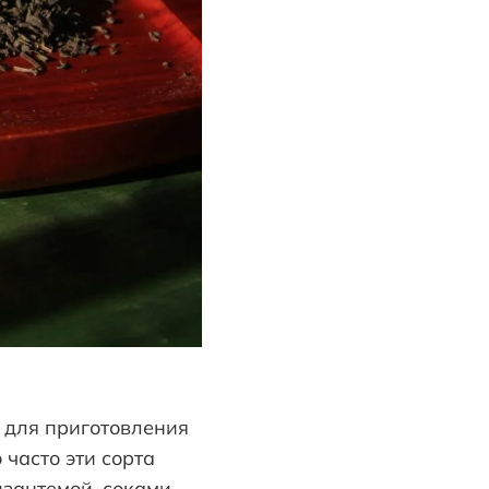
х для приготовления
 часто эти сорта
изантемой, соками