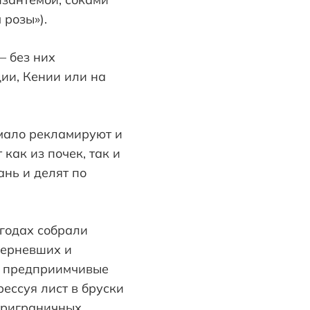
 розы»).
– без них
ии, Кении или на
 мало рекламируют и
 как из почек, так и
ань и делят по
 годах собрали
очерневших и
о предприимчивые
ессуя лист в бруски
приграничных