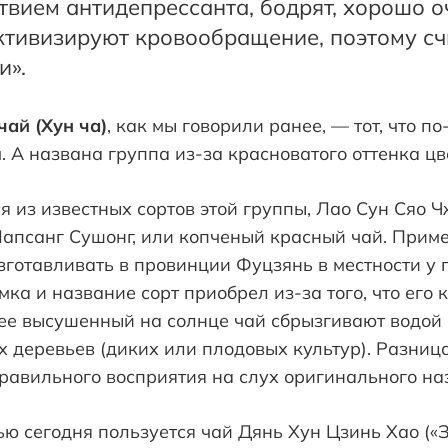
твием антидепрессанта, бодрят, хорошо 
активизируют кровообращение, поэтому с
и».
ай (Хун ча)
, как мы говорили ранее, –– тот, что 
. А названа группа из-за красноватого оттенка цв
 из известных сортов этой группы, Лао Сун Сяо 
апсанг Сушонг, или копченый красный чай. Примерн
зготавливать в провинции Фуцзянь в местности у
ка и название сорт приобрел из-за того, что его 
ее высушенный на солнце чай сбрызгивают водой и
 деревьев (диких или плодовых культур). Разниц
равильного восприятия на слух оригинального на
ю сегодня пользуется чай Дянь Хун Цзинь Хао («З