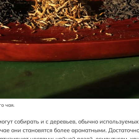
о чая.
огут собирать и с деревьев, обычно используемы
учае они становятся более ароматными. Достаточно
тизируют цветами: чайной розой, османтусом, хр