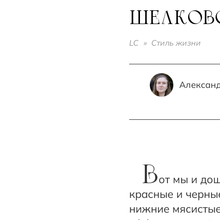
ШЕЛКОВО
LC
»
Стиль жизни
Александ
В
от мы и до
красные и черны
нижние мясистые