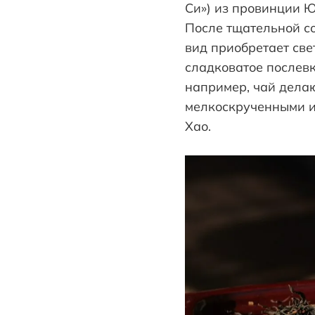
Си») из провинции Ю
После тщательной со
вид приобретает све
сладковатое послевк
например, чай делаю
мелкоскрученными и
Хао.