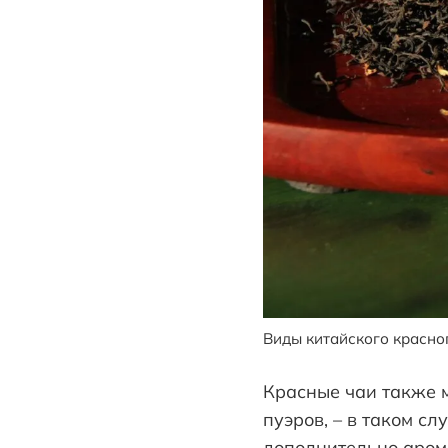
Виды китайского красног
Красные чаи также м
пуэров, – в таком сл
дополнительно арома