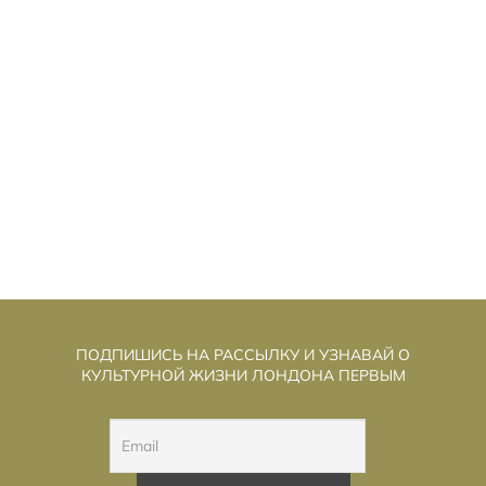
ЕНЬ РАЗОБЛАЧЕНИЯ»: СТИВЕН
«Д
СПИЛБЕРГ ИГРАЕТ В «СЕКРЕТНЫЕ
МАТЕРИАЛЫ» И ГОВОРИТ О ДОБРОТЕ
ПОДПИШИСЬ НА РАССЫЛКУ И УЗНАВАЙ О
КУЛЬТУРНОЙ ЖИЗНИ ЛОНДОНА ПЕРВЫМ