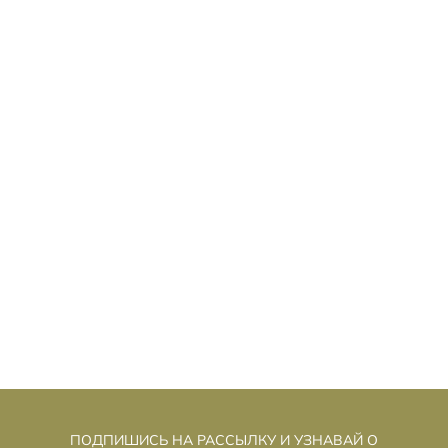
ЕНЬ РАЗОБЛАЧЕНИЯ»: СТИВЕН
«Д
СПИЛБЕРГ ИГРАЕТ В «СЕКРЕТНЫЕ
МАТЕРИАЛЫ» И ГОВОРИТ О ДОБРОТЕ
ПОДПИШИСЬ НА РАССЫЛКУ И УЗНАВАЙ О