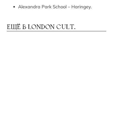
Alexandra Park School – Haringey.
ЕЩЁ В
LONDON CULT.
УССКИЙ ЯЗЫК В БРИТАНСКОЙ ШКОЛЕ:
Р
ВСЁ, ЧТО НУЖНО ЗНАТЬ РОДИТЕЛЯМ О
GCSE RUSSIAN