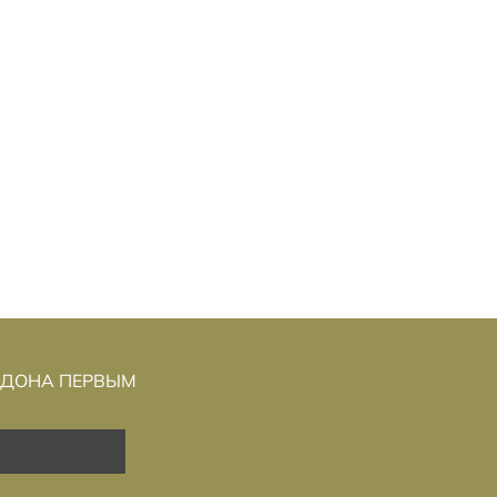
ОГО К
ЕНЬ РАЗОБЛАЧЕНИЯ»:
«Д
КОМУ:
СТИВЕН СПИЛБЕРГ ИГРАЕТ В
ЕРАТУРА
«СЕКРЕТНЫЕ МАТЕРИАЛЫ» И
ГОВОРИТ О ДОБРОТЕ
НДОНА ПЕРВЫМ