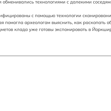
и обменивались технологиями с далекими соседям
ифицированы с помощью технологии сканировани
ая помогла археологам выяснить, как раскопать о
дметов клада уже готовы экспонировать в Йоркшир
Р И АНГЛИЙСКИЙ
ЕРДОК, МАСК, «ДАУ»
М