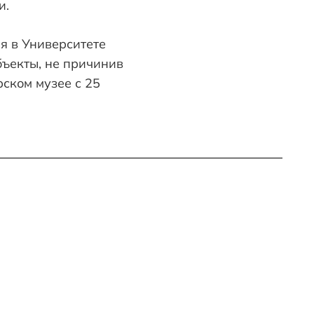
и.
я в Университете
бъекты, не причинив
ском музее с 25
 И БУНКЕР
ДИССЕЯ» КРИСТОФЕРА
«О