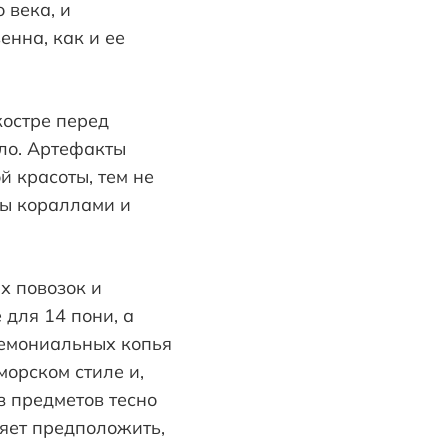
 века, и
енна, как и ее
костре перед
ло. Артефакты
й красоты, тем не
ны кораллами и
х повозок и
для 14 пони, а
ремониальных копья
морском стиле и,
з предметов тесно
ляет предположить,