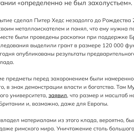
тании «определенно не был захолустьем».
ытие сделал Питер Хедс незадолго до Рождества 
воим металлоискателем и понял, что ему нужна п
 месте были проведены раскопки при поддержке Бр
ледования выделили грант в размере 120 000 фун
 сегодня опубликованы результаты предварительно
лада.
гие предметы перед захоронением были намеренн
го, в знак демонстрации власти и богатства. Том 
ого университета,
заявил
, что размер и масштаб 
Британии и, возможно, даже для Европы.
о владел материалами из этого клада, вероятно, б
 даже римского мира. Уничтожение столь большог