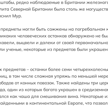
сштабы, редко наблюдаемые в Британии железного
элита Северной Британии была столь же могуществ
яснил Мур.
о предметы могли быть сожжены на погребальном 
никаких человеческих останков обнаружено не бы
авели, выцвели и далеки от своей первоначально
или ученые, некоторые из предметов были украше
 предметов – останки более семи четырехколесны
иц, в том числе сложная упряжь по меньшей мере 
ободов от конных повозок. Также найдены три це
уда, один из которых богато украшен в средиземно
ался как чаша для смешивания вина. Некоторые и
найденными в континентальной Европе, что позво