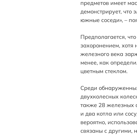
предметов имеет ма
демонстрирует, что 
южные соседи», – по
Предполагается, чт
захоронением, хотя 
железного века зарж
менее, как определ
цветным стеклом.
Среди обнаруженных
двухколесных колесн
также 28 железных 
и два котла или сос
вероятно, использов
связаны с другими, 