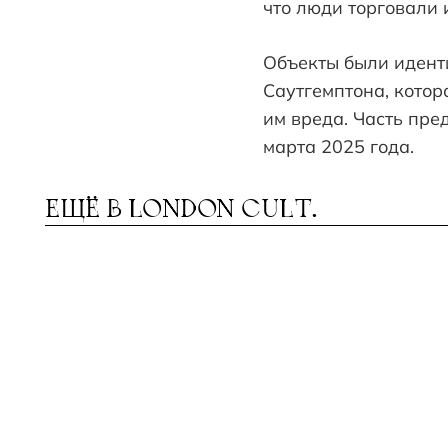
что люди торговали 
Объекты были идент
Саутгемптона, котор
им вреда. Часть пре
марта 2025 года.
ЕЩЁ В
LONDON CULT.
ЕАТРЫ В АВГУСТЕ: ОТ
ЕКСПИ
Т
Ш