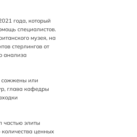
2021 года, который
омощь специалистов.
итанского музея, на
тов стерлингов от
го анализа
о сожжены или
Мур, глава кафедры
находки
ыл частью элиты
о количества ценных