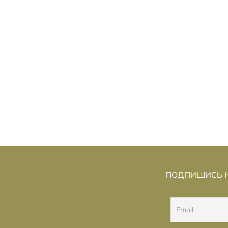
ЕЛАНИЕ: АНАТОМИЯ
ОБРАЩ
«Ж
«В
ВЗГЛЯДА»: ЛЕТНЯЯ ГРУППОВАЯ
ВОСПОМ
ВЫСТАВКА SARABANDE-2026
ВЫСТАВК
ЯЗЛАВЕЦ
ПОДПИШИСЬ Н