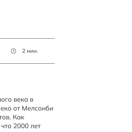
2
мин.
ого века в
леко от Мелсонби
ов. Как
что 2000 лет