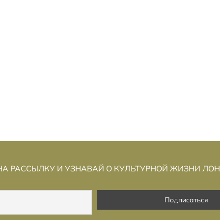
ЕНИИ: ОБМЕН
Т СРЕДНЕАНГЛИЙСК
О
ИНАНИЯМИ»:
РАННЕНОВОАНГЛИЙС
А СЯРГЕЯ
КАК ИЗМЕНИЛАСЬ ЛИТ
КОГО
А РАССЫЛКУ И УЗНАВАЙ О КУЛЬТУРНОЙ ЖИЗНИ ЛО