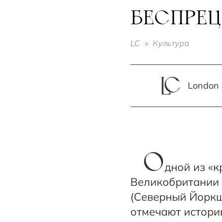
БЕСПРЕЦ
LC
»
Культура
London 
О
дной из «
Великобритании 
(Северный Йоркш
отмечают историк