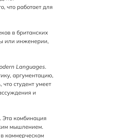
о, что работает для
еков в британских
ны или инженерии,
dern Languages
.
гику, аргументацию,
 что студент умеет
ассуждения и
. Эта комбинация
ким мышлением.
 в коммерческом