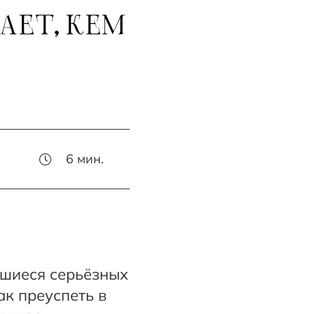
АЕТ, КЕМ
6
мин.
вшиеся серьёзных
ак преуспеть в