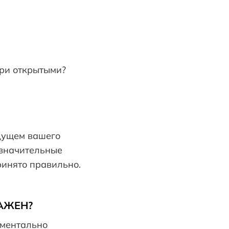
ери открытыми?
удущем вашего
 значительные
ринято правильно.
АЖЕН?
аментально