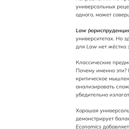
универсальных рецеп
одного, может совер
Law (юриспруденци
университетах. Но з
для Law нет жёстко
Классические пред
Почему именно эти? 
критическое мышлени
анализировать слож
убедительно излага
Хорошая универсаль
демонстрирует бала
Economics
добавляет