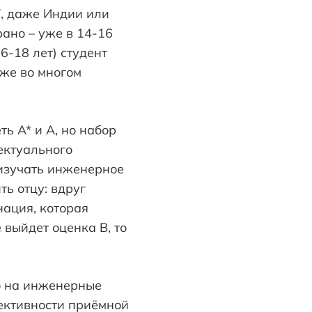
Г, даже Индии или
ано – уже в 14-16
6-18 лет) студент
уже во многом
ть A* и A, но набор
ектуального
 изучать инженерное
ть отцу: вдруг
нация, которая
 выйдет оценка B, то
го на инженерные
ъективности приёмной