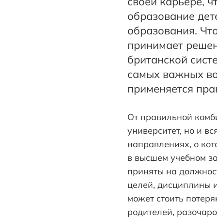
своей карьере, 
образование дете
образования. Что
принимает решен
британской сист
самых важных воп
применяется прак
От правильной комб
университет, но и в
направлениях, о кот
в высшем учебном зав
приняты на должнос
целей, дисциплины и
может стоить потеря
родителей, разочар