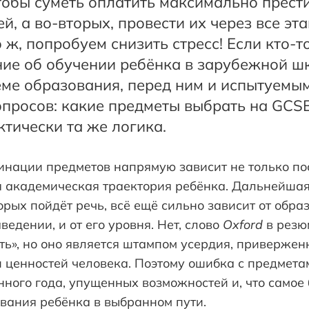
чтобы суметь оплатить максимально прес
й, а во-вторых, провести их через все эт
 ж, попробуем снизить стресс! Если кто-т
ие об обучении ребёнка в зарубежной шк
еме образования, перед ним и испытуемым
росов: какие предметы выбрать на GCSE и
тически та же логика.
инации предметов напрямую зависит не только по
ся академическая траектория ребёнка. Дальнейша
орых пойдёт речь, всё ещё сильно зависит от обра
едении, и от его уровня. Нет, слово
Oxford
в резю
ть», но оно является штампом усердия, приверже
 ценностей человека. Поэтому ошибка с предмета
нного года, упущенных возможностей и, что самое
ования ребёнка в выбранном пути.