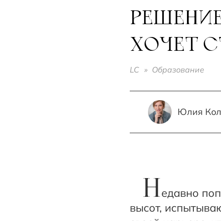
РЕШЕНИЕ
ХОЧЕТ С
LC
»
Образование
Юлия Кол
Н
едавно поп
высот, испытываю