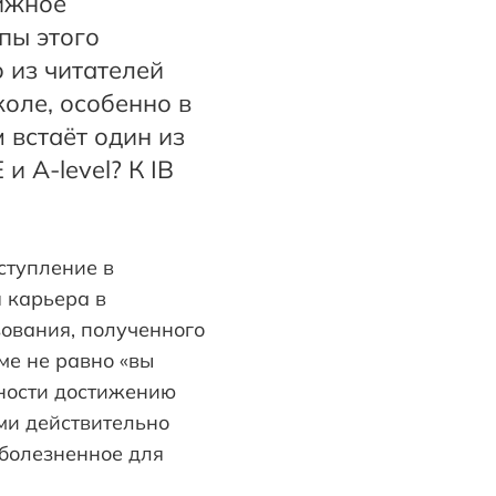
тижное
апы этого
о из читателей
оле, особенно в
 встаёт один из
 A-level? К IB
ступление в
я карьера в
зования, полученного
ме не равно «вы
нности достижению
ми действительно
 болезненное для