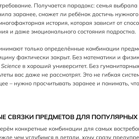
 требование. Получается парадокс: семья выбрал
нила заранее, сможет ли ребёнок достичь нужного
 многофакторная история, которая зависит от спос
ния и даже эмоционального состояния подростка.
инимают только определённые комбинации предме
ицину фактически закрыт. Без математики и физи
 Science
в хороший университет. Без гуманитарны
еты вас даже не рассмотрят. Это не гибкая систе
щее – нужно просчитывать заранее и понимать, ч
Е СВЯЗКИ ПРЕДМЕТОВ ДЛЯ ПОПУЛЯРНЫХ
берём конкретные комбинации для самых востреб
жде чем углубимся в детали, хочу сразу предупре