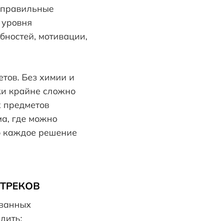
а правильные
 уровня
обностей, мотивации,
тов. Без химии и
ки крайне сложно
х предметов
ма, где можно
то каждое решение
 ТРЕКОВ
ованных
дить: