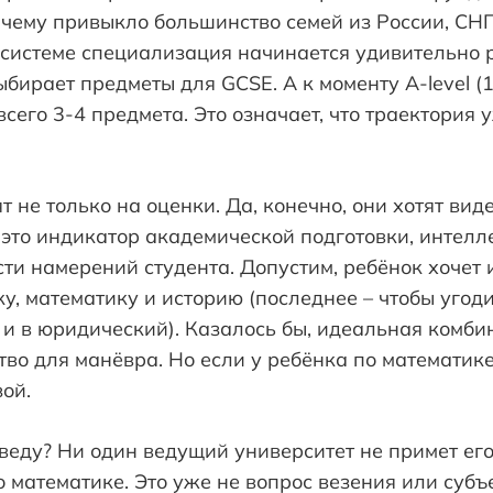
 к чему привыкло большинство семей из России, СН
 системе специализация начинается удивительно р
ыбирает предметы для GCSE. А к моменту A-level (1
всего 3-4 предмета. Это означает, что траектория 
 не только на оценки. Да, конечно, они хотят виде
 это индикатор академической подготовки, интелл
ти намерений студента. Допустим, ребёнок хочет
у, математику и историю (последнее – чтобы угоди
 и в юридический). Казалось бы, идеальная комби
тво для манёвра. Но если у ребёнка по математике
зой.
 веду? Ни один ведущий университет не примет е
о математике. Это уже не вопрос везения или суб