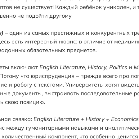
тов не существует! Каждый ребёнок уникален, и т
шенно не подойти другому.
я)
– один из самых престижных и конкурентных тр
десь есть интересный нюанс: в отличие от медици
 заданных обязательных предметов.
меты включают
English Literature, History, Politics
и
Mo
Потому что юриспруденция – прежде всего про ло
е и работу с текстами. Университеты хотят видеть,
ные документы, выстраивать последовательные р
ть свою позицию.
ная связка:
English Literature + History + Economics
нс между гуманитарными навыками и аналитичес
 количественный компонент, что особенно ценится