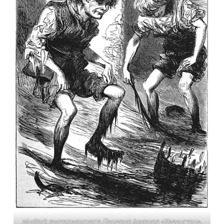
Мudlark викторианского Лондона (
журнал «Хедингтон»
,