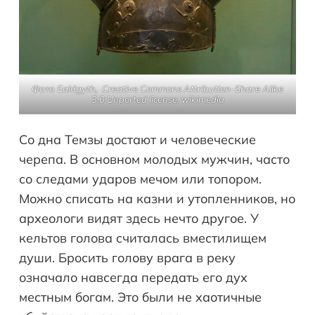
Фото Ealdgyth, Creative Commons Attribution-Share Alike
3.0 Unported license, wikimedia
Со дна Темзы достают и человеческие
черепа. В основном молодых мужчин, часто
со следами ударов мечом или топором.
Можно списать на казни и утопленников, но
археологи видят здесь нечто другое. У
кельтов голова считалась вместилищем
души. Бросить голову врага в реку
означало навсегда передать его дух
местным богам. Это были не хаотичные