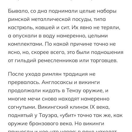
Бывало, со дна поднимали целые наборы
римской металлической посуды, типа
кастрюль, ковшей и сит. Их явно не теряли,
а опускали в воду намеренно, целыми
комплектами. По какой причине точно не
ясно, но, скорее всего, это были подношения
от гильдий ремесленников или торговцев.
После ухода римлян традиция не
прервалась. Англосаксы и викинги
продолжали кидать в Темзу оружие, и
многие мечи снова находят намеренно
согнутыми. Викингский клинок IX века,
поднятый у Тауэра, «убит» точно так же, как
оружие бронзового века. Но викинги
принесли и кое-что новое: в реке находят