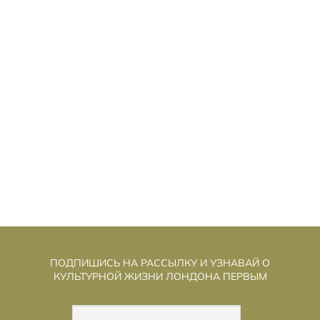
ЕНЬ РАЗОБЛАЧЕНИЯ»: СТИВЕН
«Д
СПИЛБЕРГ ИГРАЕТ В «СЕКРЕТНЫЕ
МАТЕРИАЛЫ» И ГОВОРИТ О ДОБРОТЕ
ПОДПИШИСЬ НА РАССЫЛКУ И УЗНАВАЙ О
КУЛЬТУРНОЙ ЖИЗНИ ЛОНДОНА ПЕРВЫМ