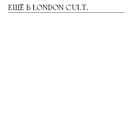
ЕЩЁ В
LONDON CULT.
ЕАТРЫ В АВГУСТЕ: ОТ МЮЗИКЛА ДО
Т
ДРАМЫ