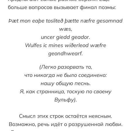
больше вопросов вызывает финал поэмы:
Þæt mon eaþe tosliteð þætte næfre gesomnad
wæs,
uncer giedd geador.
Wulfes
ic
mines
wi
ð
erleod
w
æ
fre
geondhwearf
.
(Легко разорвать то,
что никогда не было соединено:
нашу общую песнь.
Я, как странница, тоскую по своему
Вульфу).
Смысл этих строк остаётся неясным.
Возможно, речь идёт о разрушенной любви.