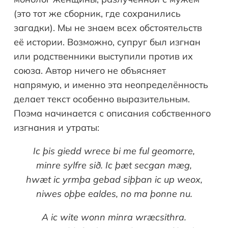
(это тот же сборник, где сохранились
загадки). Мы не знаем всех обстоятельств
её истории. Возможно, супруг был изгнан
или родственники выступили против их
союза. Автор ничего не объясняет
напрямую, и именно эта неопределённость
делает текст особенно выразительным.
Поэма начинается с описания собственного
изгнания и утраты:
Ic þis giedd wrece bi me ful geomorre,
minre sylfre sið. Ic þæt secgan mæg,
hwæt ic yrmþa gebad siþþan ic up weox,
niwes oþþe ealdes, no ma þonne nu.
A ic wite wonn minra wræcsithra.