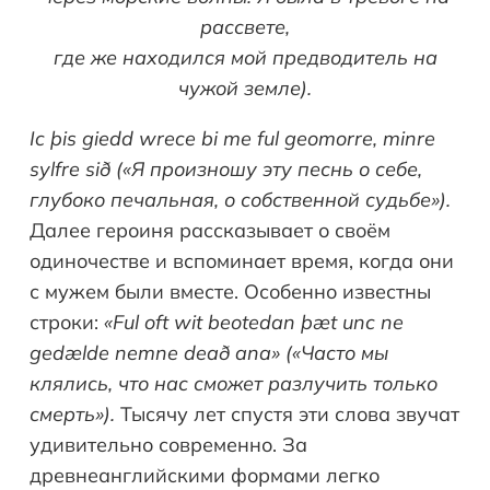
рассвете,
где же находился мой предводитель на
чужой земле).
Ic
þ
is
giedd
wrece
bi
me
ful
geomorre
,
minre
sylfre
si
ð («Я произношу эту песнь о себе,
глубоко печальная, о собственной судьбе»).
Далее героиня рассказывает о своём
одиночестве и вспоминает время, когда они
с мужем были вместе. Особенно известны
строки:
«
Ful
oft
wit
beotedan
þæ
t
unc
ne
ged
æ
lde
nemne
dea
ð
ana
» («Часто мы
клялись, что нас сможет разлучить только
смерть»).
Тысячу лет спустя эти слова звучат
удивительно современно. За
древнеанглийскими формами легко