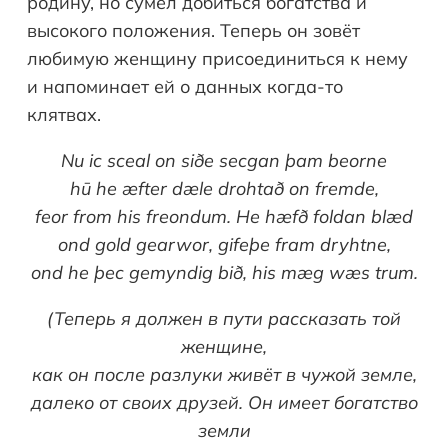
родину, но сумел добиться богатства и
высокого положения. Теперь он зовёт
любимую женщину присоединиться к нему
и напоминает ей о данных когда-то
клятвах.
Nu ic sceal on siðe secgan þam beorne
hū he æfter dæle drohtað on fremde,
feor from his freondum. He hæfð foldan blæd
ond gold gearwor, gifeþe fram dryhtne,
ond he þec gemyndig bið, his mæg wæs trum.
(Теперь я должен в пути рассказать той
женщине,
как он после разлуки живёт в чужой земле,
далеко от своих друзей. Он имеет богатство
земли