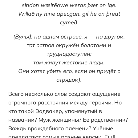
sindon wælrēowe weras þær on ige.
Willa
ð
hy
hine
a
þ
ecgan
,
gif
he
on
þ
reat
cyme
ð.
(Вульф на одном острове, я — на другом;
тот остров окружён болотами и
труднодоступен;
там живут жестокие люди.
Они хотят убить его, если он придёт с
отрядом).
Всего несколько слов создают ощущение
огромного расстояния между героями. Но
кто такой Эадвакер, упомянутый в
названии? Муж женщины? Её родственник?
Вождь враждебного племени? Учёные
предлагают самые разные версии. Ещё