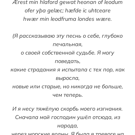
Ærest min hlaford gewat heonan of leodum
ofer yþa gelæc; hæfde ic uhtceare
hwær min leodfruma londes wære.
(Я рассказываю эту песнь о себе, глубоко
печальная,
о своей собственной судьбе. Я могу
поведать,
какие страдания я испытала с тех пор, как
выросла,
новые или старые, но никогда не больше,
чем теперь.
И я несу тяжёлую скорбь моего изгнания.
Сначала мой господин ушёл отсюда, из
народа,
через морские волны. Я была в тревоге на