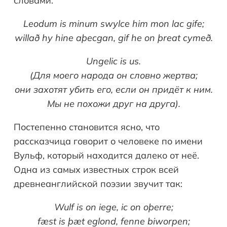
словами:
Leodum is minum swylce him mon lac gife;
willað hy hine aþecgan, gif he on þreat cymeð.
Ungelic
is
us
.
(Для моего народа он словно жертва;
они захотят убить его, если он придёт к ним.
Мы не похожи друг на друга).
Постепенно становится ясно, что
рассказчица говорит о человеке по имени
Вульф, который находится далеко от неё.
Одна из самых известных строк всей
древнеанглийской поэзии звучит так:
Wulf is on iege, ic on oþerre;
fæst is þæt eglond, fenne biworpen;