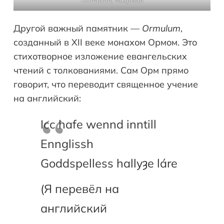
Другой важный памятник —
Ormulum
,
созданный в XII веке монахом Ормом. Это
стихотворное изложение евангельских
чтений с толкованиями. Сам Орм прямо
говорит, что переводит священное учение
на английский:
Icc hafe wennd inntill
Ennglissh
Goddspelless hallyȝe láre
(Я перевёл на
английский