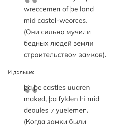
wreccemen of þe land
mid castel-weorces.
(Они сильно мучили
бедных людей земли
строительством замков).
И дальше:
þa þe castles uuaren
maked, þa fylden hi mid
deoules ⁊ yuelemen
.
(Когда замки были