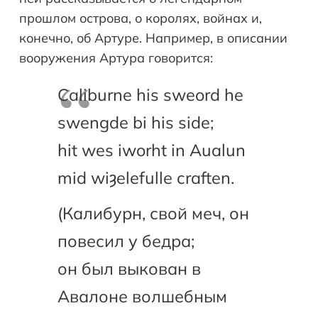
прошлом острова, о королях, войнах и,
конечно, об Артуре. Например, в описании
вооружения Артура говорится:
Caliburne his sweord he
swengde bi his side;
hit wes iworht in Aualun
mid wiȝelefulle craften.
(Калибурн, свой меч, он
повесил у бедра;
он был выкован в
Авалоне волшебным