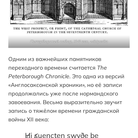
Питерборский собор, XVII век, wikipedia
Одним из важнейших памятников
переходного времени считается
The
Peterborough
Chronicle
. Это одна из версий
«Англосаксонской хроники», но её записи
продолжались уже после нормандского
завоевания. Весьма выразительно звучит
запись о тяжёлом времени гражданской
войны XII века:
Hi suencten swyðe þe