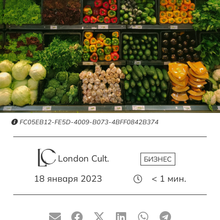
FC05EB12-FE5D-4009-B073-4BFF0842B374
London Cult.
БИЗНЕС
18 января 2023
< 1
мин.