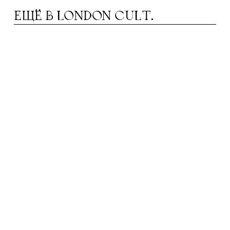
ЕЩЁ В
LONDON CULT.
ЮК ОЛЛИ: «МЫ ХОТИМ ИЗМЕНИТЬ
Л
ПРЕДСТАВЛЕНИЕ О ТОМ, НА ЧТО
СПОСОБНА ОДЕЖДА»