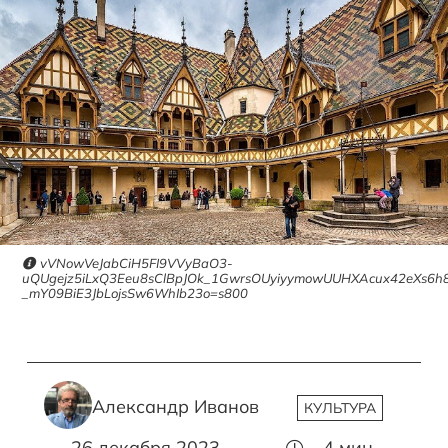
vVNowVeJabCiH5FI9VVyBaO3-
uQUgejz5iLxQ3Eeu8sClBpJOk_1GwrsOUyiyymowUUHXAcux42eXs6h8m
_mY09BiE3JbLojsSw6WhIb23o=s800
Александр Иванов
КУЛЬТУРА
26 декабря 2023
4
мин.