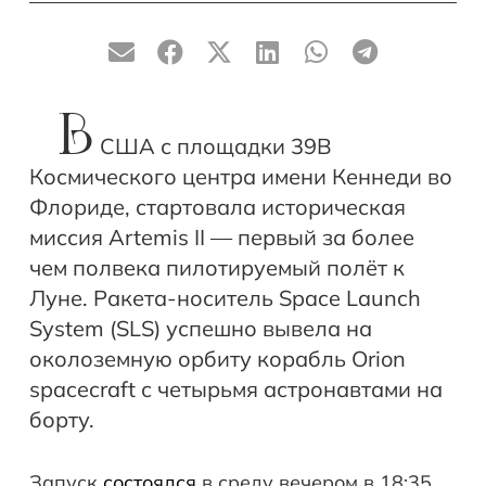
В
США с площадки 39B
Космического центра имени Кеннеди во
Флориде, стартовала историческая
миссия Artemis II — первый за более
чем полвека пилотируемый полёт к
Луне. Ракета-носитель Space Launch
System (SLS) успешно вывела на
околоземную орбиту корабль Orion
spacecraft с четырьмя астронавтами на
борту.
Запуск
состоялся
в среду вечером в 18:35