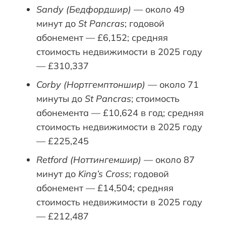
Sandy (Бедфордшир)
— около 49
минут до
St Pancras
; годовой
абонемент — £6,152; средняя
стоимость недвижимости в 2025 году
— £310,337
Corby (Нортгемптоншир)
— около 71
минуты до
St Pancras
; стоимость
абонемента — £10,624 в год; средняя
стоимость недвижимости в 2025 году
— £225,245
Retford (Ноттингемшир)
— около 87
минут до
King’s Cross
; годовой
абонемент — £14,504; средняя
стоимость недвижимости в 2025 году
— £212,487