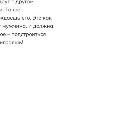
руг с другом
. Такое
ждаешь его. Это как
т мужчина, и должна
мое – подстроиться
ыиграешь!