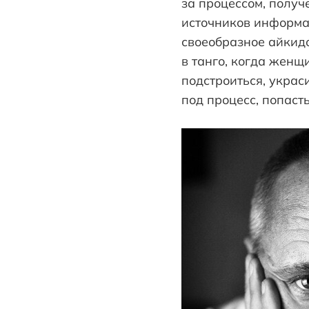
за процессом, получ
источников информа
своеобразное айкидо
в танго, когда женщ
подстроиться, украси
под процесс, попасть