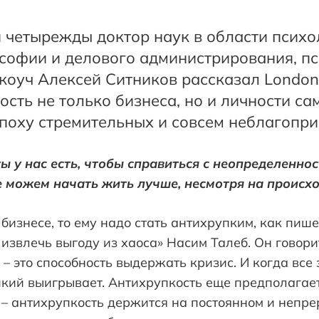
 четырежды доктор наук в области психо
софии и делового администрирования, пс
коуч Алексей Ситников рассказал LondonC
ость не только бизнеса, но и личности са
эпоху стремительных и совсем неблагопри
ы у нас есть, чтобы справиться с неопределеннос
е можем начать жить лучше, несмотря на происх
бизнесе, то ему надо стать антихрупким, как пише
извлечь выгоду из хаоса» Насим Талеб. Он говор
 – это способность выдержать кризис. И когда все
кий выигрывает. Антихрупкость еще предполагает и
х – антихрупкость держится на постоянном и неп