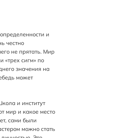
еопределенности и
нь честно
его не прятать. Мир
 «трех сигм» по
днего значения на
лебедь может
Школа и институт
т мир и какое место
ет, сами были
астером можно стать
 личностью. Это