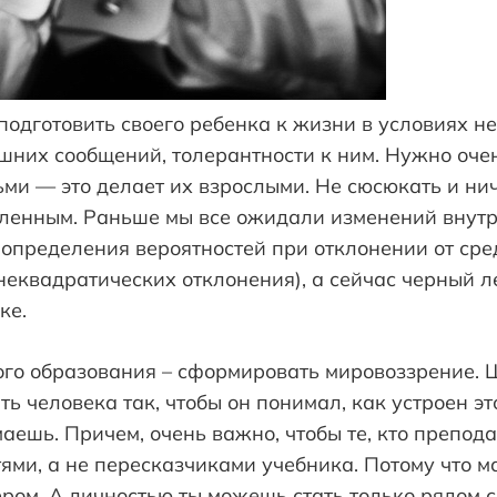
подготовить своего ребенка к жизни в условиях н
шних сообщений, толерантности к ним. Нужно оче
ьми — это делает их взрослыми. Не сюсюкать и нич
ленным. Раньше мы все ожидали изменений внутри
 определения вероятностей при отклонении от сре
днеквадратических отклонения), а сейчас черный 
ке.
ого образования – сформировать мировоззрение. 
 человека так, чтобы он понимал, как устроен это
маешь. Причем, очень важно, чтобы те, кто препода
ями, а не пересказчиками учебника. Потому что м
ером. А личностью ты можешь стать только рядом с