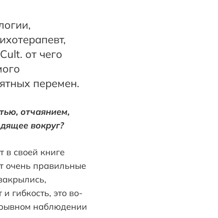
логии,
ихотерапевт,
ult. от чего
мого
ятных перемен.
тью, отчаянием,
одящее вокруг?
т в своей книге
ит очень правильные
 закрылись,
 гибкость, это во-
рерывном наблюдении