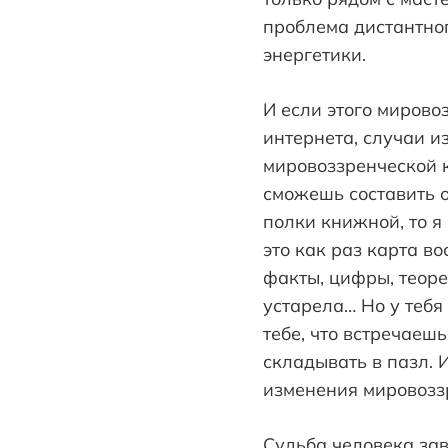
проблема дистантног
энергетики.
И если этого мирово
интернета, случаи и
мировоззренческой к
сможешь составить о
полки книжной, то я 
это как раз карта во
факты, цифры, теоре
устарела… Но у тебя 
тебе, что встречаеш
складывать в пазл. 
изменения мировозз
Судьба человека зави