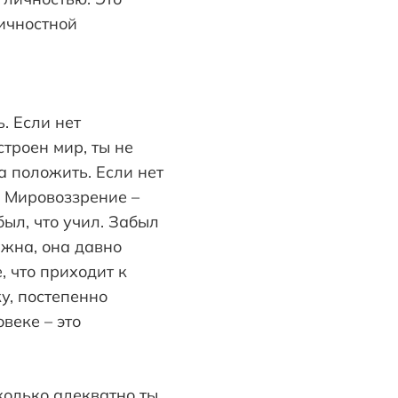
личностной
. Если нет
троен мир, ты не
а положить. Если нет
ь. Мировоззрение –
абыл, что учил. Забыл
ажна, она давно
, что приходит к
у, постепенно
веке – это
сколько адекватно ты