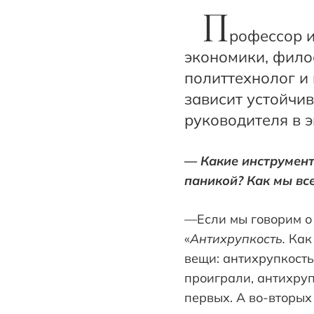
П
рофессор и
экономики, фило
политтехнолог и 
зависит устойчив
руководителя в 
—
Какие инструмент
паникой? Как мы вс
—Если мы говорим о 
«
Антихрупкость
.
Как 
вещи: антихрупкость
проиграли, антихруп
первых. А во-вторы