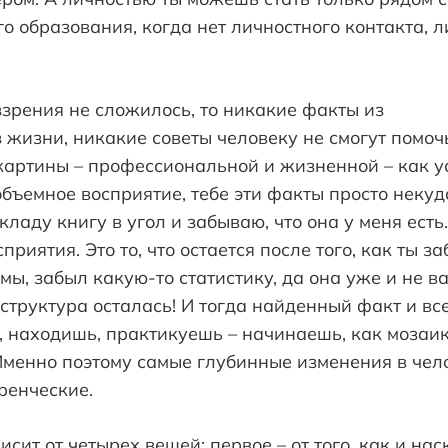
о образования, когда нет личностного контакта, 
ззрения не сложилось, то никакие факты из
з жизни, никакие советы человеку не смогут помочь
артины – профессиональной и жизненной – как ус
бъемное восприятие, тебе эти факты просто некуд
кладу книгу в угол и забываю, что она у меня ест
сприятия. Это то, что остается после того, как ты з
мы, забыл какую-то статистику, да она уже и не в
структура осталась! И тогда найденный факт и все
ь, находишь, практикуешь – начинаешь, как мозаик
Именно поэтому самые глубинные изменения в чело
ренческие.
сит от четырех вещей: первое – от того, как и на