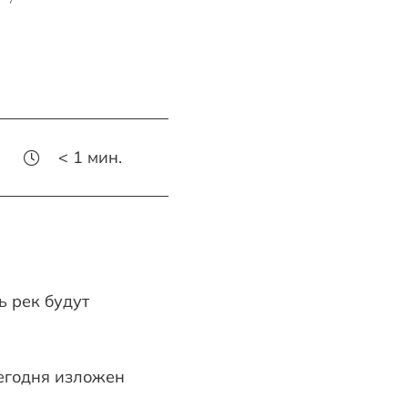
< 1
мин.
ь рек будут
егодня изложен