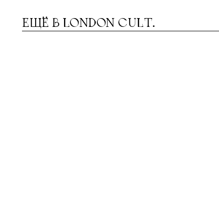
ЕЩЁ В
LONDON CULT.
ОЛОВИНА АНГЛИИ
АРА И
П
Ж
ОФИЦИАЛЬНО ОБЪЯВЛЕНА
ЗОНОЙ ЗАСУХИ