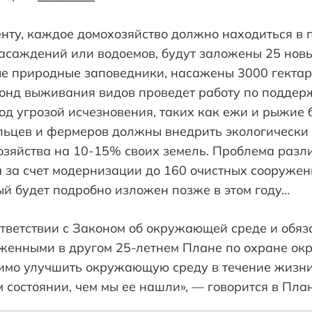
енту, каждое домохозяйство должно находиться в 
насаждений или водоемов, будут заложены 25 но
е природные заповедники, насажены 3000 гектар
Фонд выживания видов проведет работу по поддер
од угрозой исчезновения, таких как ежи и рыжие б
ьцев и фермеров должны внедрить экологически
озяйства на 10-15% своих земель. Проблема разл
за счет модернизации до 160 очистных сооружени
ый будет подробно изложен позже в этом году…
ответствии с Законом об окружающей среде и обя
оженными в другом 25-летнем Плане по охране о
димо улучшить окружающую среду в течение жизни
м состоянии, чем мы ее нашли», — говорится в План