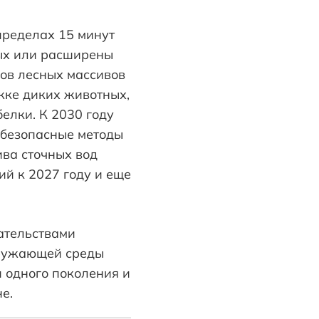
пределах 15 минут
вых или расширены
ов лесных массивов
жке диких животных,
елки. К 2030 году
 безопасные методы
ива сточных вод
й к 2027 году и еще
зательствами
кружающей среды
 одного поколения и
е.