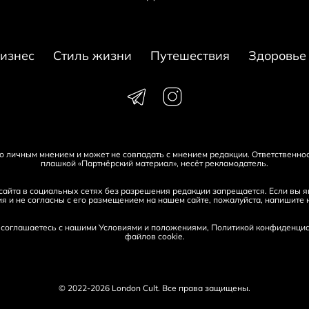
изнес
Стиль жизни
Путешествия
Здоровье
его личным мнением и может не совпадать с мнением редакции. Ответственно
плашкой «Партнёрский материал», несёт рекламодатель.
айта в социальных сетях без разрешения редакции запрещается. Если вы яв
я и не согласны с его размещением на нашем сайте, пожалуйста, напишите 
и соглашаетесь с нашими
Условиями и положениями
,
Политикой конфиденциа
файлов cookie
.
© 2022-2026 London Cult. Все права защищены.