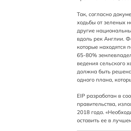
Так, согласно докум
ходьбы от зеленых 
другие национальны
вдоль рек Англии. 
которые находятся п
65-80% землевладел
ведения сельского х
должна быть решена 
одного плана, котор
EIP разработан в со
правительства, изл
2018 года. «Необхо
оставить ее в лучше